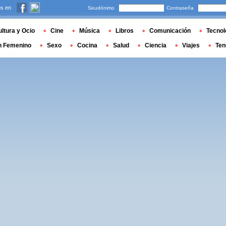
s en
Seudónimo
Contraseña
ltura y Ocio
Cine
Música
Libros
Comunicación
Tecnol
n Femenino
Sexo
Cocina
Salud
Ciencia
Viajes
Ten