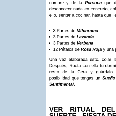
nombre y de la
Persona
que de
desconocer nada en concreto, colo
ello, sentar a cocinar, hasta que ll
3 Partes de
Milenrama
3 Partes de
Lavanda
3 Partes de
Verbena
12 Pétalos de
Rosa Roja
y una 
Una vez elaborada esto, colar la 
Después, Rocía con ella tu dormit
resto de la Cera y guárdalo 
posibilidad que tengas un
Sueño 
Sentimental
.
VER RITUAL DE
SUERTE - FIESTA D