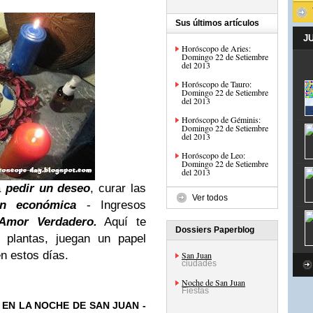
Sus últimos artículos
J
Horóscopo de Aries:
Domingo 22 de Setiembre
del 2013
Horóscopo de Tauro:
Domingo 22 de Setiembre
del 2013
Horóscopo de Géminis:
Domingo 22 de Setiembre
del 2013
Horóscopo de Leo:
Domingo 22 de Setiembre
del 2013
a
pedir un deseo
, curar las
Ver todos
ón económica
- Ingresos
Amor Verdadero.
Aquí te
Dossiers Paperblog
 plantas, juegan un papel
n estos días.
San Juan
ciudades
Noche de San Juan
Fiestas
 EN LA
NOCHE DE SAN JUAN
-