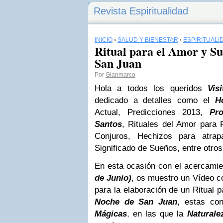
Revista Espiritualidad
INICIO
›
SALUD Y BIENESTAR
›
ESPIRITUALI
Ritual para el Amor y Su
San Juan
Por
Gianmarco
Hola a todos los queridos
Vis
dedicado a detalles como el
H
Actual, Predicciones 2013,
Pr
Santos
, Rituales del Amor para
Conjuros, Hechizos para atra
Significado de Sueños, entre otros
En esta ocasión con el acercamie
de Junio)
, os muestro un Vídeo c
para la elaboración de un Ritual 
Noche de San Juan
, estas c
Mágicas
, en las que la
Naturale