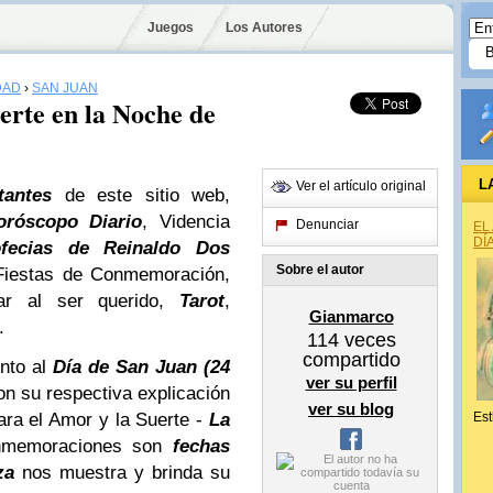
Juegos
Los Autores
DAD
›
SAN JUAN
erte en la Noche de
L
Ver el artículo original
itantes
de este sitio web,
oróscopo Diario
, Videncia
Denunciar
EL
DÍ
ofecias de Reinaldo Dos
Sobre el autor
 Fiestas de Conmemoración,
par al ser querido,
Tarot
,
Gianmarco
.
114
veces
compartido
nto al
Día de
San Juan
(24
ver su perfil
on su respectiva explicación
ver su blog
para el Amor y la Suerte -
La
Est
onmemoraciones son
fechas
za
nos muestra y brinda su