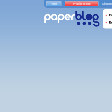
Inicio
Propón tu blog
Sígueno
Cu
E