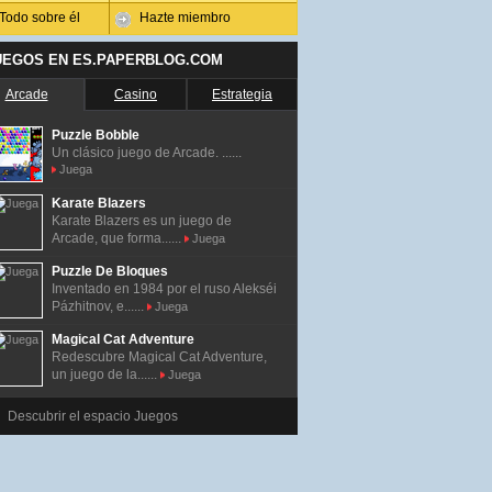
Todo sobre él
Hazte miembro
UEGOS EN ES.PAPERBLOG.COM
Arcade
Casino
Estrategia
Puzzle Bobble
Un clásico juego de Arcade. ......
Juega
Karate Blazers
Karate Blazers es un juego de
Arcade, que forma......
Juega
Puzzle De Bloques
Inventado en 1984 por el ruso Alekséi
Pázhitnov, e......
Juega
Magical Cat Adventure
Redescubre Magical Cat Adventure,
un juego de la......
Juega
Descubrir el espacio Juegos