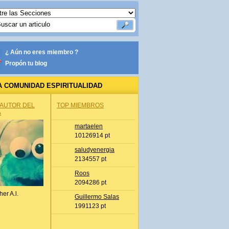
¿ Aún no eres miembro ?
Propón tu blog
A COMUNIDAD ESPIRITUALIDAD
 AUTOR DEL
TOP MIEMBROS
A
martaelen
10126914 pt
saludyenergia
2134557 pt
Roos
2094286 pt
her A.l.
Guillermo Salas
1991123 pt