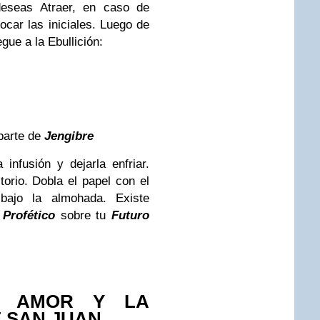
seas Atraer, en caso de
car las iniciales.
Luego de
egue a la Ebullición:
parte de
Jengibre
infusión y dejarla enfriar.
orio.
Dobla el papel con el
bajo la almohada.
Existe
Profético
sobre tu
Futuro
L AMOR Y LA
E SAN JUAN