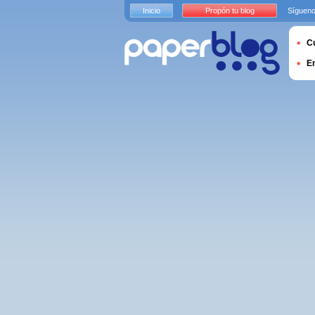
Inicio
Propón tu blog
Sígueno
Cu
E