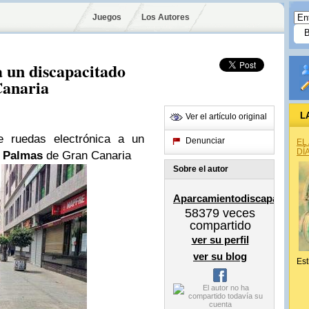
Juegos
Los Autores
a un discapacitado
Canaria
L
Ver el artículo original
e ruedas electrónica a un
Denunciar
EL
DÍ
 Palmas
de Gran Canaria
Sobre el autor
Aparcamientodiscapacitado
58379
veces
compartido
ver su perfil
ver su blog
Est