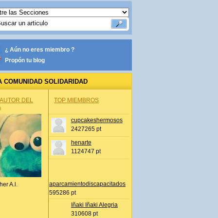
¿ Aún no eres miembro ?
Propón tu blog
A COMUNIDAD SOLIDARIDAD
 AUTOR DEL
TOP MIEMBROS
A
cupcakeshermosos
2427265 pt
s
henarte
1124747 pt
aparcamientodiscapacitados
her A.l.
595286 pt
Iñaki Iñaki Alegria
310608 pt