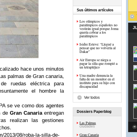
Sus últimos artículos
Los olímpicos y
paralímpicos españoles no
J
vestirán igual porque Joma
quería cobrar a los
paralímpicos
Isidre Esteve: “Llegué a
pensar que no volvería al
Dakar”
Air Europa se niega a
pagar la silla que rompió a
un tetrapléjico
calizado hace unos minutos
Una madre denuncia la
Las palmas de Gran canaria,
falta de un monitor en el
instituto para su hijo con
 de ruedas eléctrica para
discapacidad
esuntamente el hombre la
Ver todos
aLPA se ve como dos agentes
Dossiers Paperblog
s de
Gran Canaria
entregan
ras realizan las gestiones
Las Palmas
ciudades
chos.
/2013/08/roba-la-silla-de-
Gran Canaria