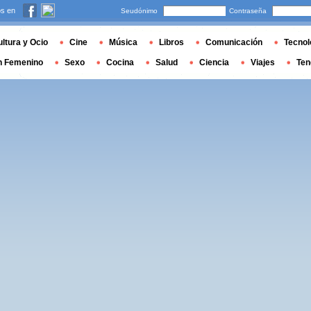
s en
Seudónimo
Contraseña
ltura y Ocio
Cine
Música
Libros
Comunicación
Tecnol
n Femenino
Sexo
Cocina
Salud
Ciencia
Viajes
Ten