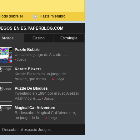
Todo sobre él
Hazte miembro
UEGOS EN ES.PAPERBLOG.COM
Arcade
Casino
Estrategia
Puzzle Bobble
Un clásico juego de Arcade. ......
Juega
Karate Blazers
Karate Blazers es un juego de
Arcade, que forma......
Juega
Puzzle De Bloques
Inventado en 1984 por el ruso Alekséi
Pázhitnov, e......
Juega
Magical Cat Adventure
Redescubre Magical Cat Adventure,
un juego de la......
Juega
Descubrir el espacio Juegos