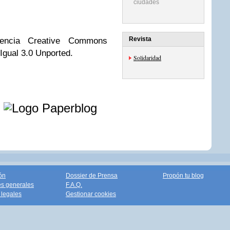
ciudades
Revista
encia Creative Commons
Igual 3.0 Unported.
Solidaridad
e
ón
Dossier de Prensa
Propón tu blog
s generales
F.A.Q.
legales
Gestionar cookies