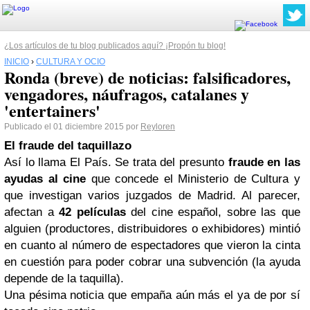
¿Los artículos de tu blog publicados aquí? ¡Propón tu blog!
INICIO
›
CULTURA Y OCIO
Ronda (breve) de noticias: falsificadores,
vengadores, náufragos, catalanes y
'entertainers'
Publicado el 01 diciembre 2015 por
Reyloren
El fraude del taquillazo
Así lo llama El País. Se trata del presunto
fraude en las
ayudas al cine
que concede el Ministerio de Cultura y
que investigan varios juzgados de Madrid. Al parecer,
afectan a
42 películas
del cine español, sobre las que
alguien (productores, distribuidores o exhibidores) mintió
en cuanto al número de espectadores que vieron la cinta
en cuestión para poder cobrar una subvención (la ayuda
depende de la taquilla).
Una pésima noticia que empaña aún más el ya de por sí