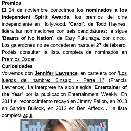
Premios
El 24 de noviembre conocimos los
nominados a los
Independent Spirit Awards
, los premios del cine
independiente en Hollywood.
'
Carol
'
, de Todd Haynes,
lidera las nominaciones con seis candidaturas; le sigue
'
Beasts of No Nation
'
, de Cary Fukunaga, con cinco.
Los galardones no se concederán hasta el 27 de febrero.
Podéis consultar la lista completa de nominados en
Premios Oscar
.
Curiosidades
Volvemos con
Jennifer Lawrence
, en cartelera con '
Los
juegos del hambre: Sinsajo - Parte II'
(Francis
Lawrence). La intérprete ha sido elegida
'Entertainer of
the Year'
por la publicación Entertainment Weekly. En
2014 el reconocimiento recayó en Jimmy Fallon, en 2013
en Sandra Bullock, en 2012 en Ben Affleck.... la lista
completa
aquí
.