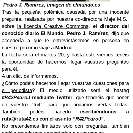
Pedro J. Ramírez, imagen de elmundo.es
Tras la pequeña polémica causada por una inocente
pregunta, realizada por nuestra co-directora Maje M.S.,
sobre
la licencia Creative Commons
,
el director del
conocido diario El Mundo, Pedro J. Ramírez
, dijo que
accedería a que le entrevistásemos en persona en
nuestro próximo viaje a
Madrid
.
La fecha será el martes 20, y hasta este viernes tenéis
la oportunidad de hacernos llegar vuestras preguntas
para él.
A un clic, os informamos.
¿Cómo podéis hacernos llegar vuestras cuestiones para
el periodista
? El medio utilizado será el hastag
#R42PedroJ
mediante Twitter
, que tendréis que poner
en vuestro “tuit”, para que podamos verlas todas.
También podéis hacerlo
escribiéndonos a
ruta@ruta42.es
con el asunto
“R42PedroJ”
.
No pretendemos limitaros solo con preguntas, también