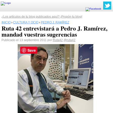
¿Los artículos de tu blog publicados aquí? ¡Propón tu blog!
INICIO
›
CULTURA Y OCIO
›
PEDRO J. RAMÍREZ
Ruta 42 entrevistará a Pedro J. Ramírez,
mandad vuestras sugerencias
Publicado el 13 septiembre 2011 por
Ruta42
@ruta42
Save