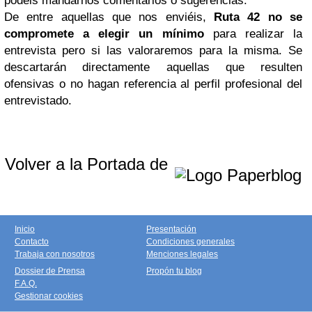
podéis mandarnos comentarios o sugerencias.
De entre aquellas que nos enviéis,
Ruta 42 no se
compromete a elegir un mínimo
para realizar la
entrevista pero si las valoraremos para la misma. Se
descartarán directamente aquellas que resulten
ofensivas o no hagan referencia al perfil profesional del
entrevistado.
Volver a la Portada de
Inicio
Presentación
Contacto
Condiciones generales
Trabaja con nosotros
Menciones legales
Dossier de Prensa
Propón tu blog
F.A.Q.
Gestionar cookies