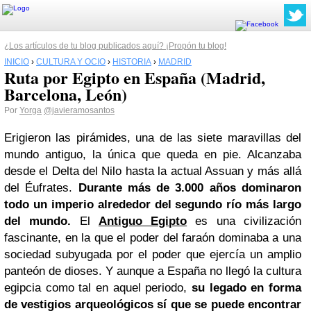
¿Los artículos de tu blog publicados aquí? ¡Propón tu blog!
INICIO
›
CULTURA Y OCIO
›
HISTORIA
›
MADRID
Ruta por Egipto en España (Madrid,
Barcelona, León)
Por
Yorga
@javieramosantos
Erigieron las pirámides, una de las siete maravillas del
mundo antiguo, la única que queda en pie. Alcanzaba
desde el Delta del Nilo hasta la actual Assuan y más allá
del Éufrates.
Durante más de 3.000 años dominaron
todo un imperio alrededor del segundo río más largo
del mundo.
El
Antiguo Egipto
es una civilización
fascinante, en la que el poder del faraón dominaba a una
sociedad subyugada por el poder que ejercía un amplio
panteón de dioses. Y aunque a España no llegó la cultura
egipcia como tal en aquel periodo,
su legado en forma
de vestigios arqueológicos sí que se puede encontrar