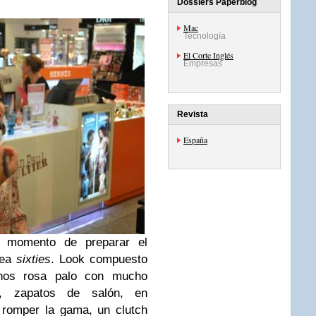
Dossiers Paperblog
Mac
Tecnología
El Corte Inglés
Empresas
Revista
España
 momento de preparar el
nea
sixties
. Look compuesto
tonos rosa palo con mucho
z, zapatos de salón, en
 romper la gama, un clutch