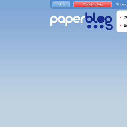
Inicio
Propón tu blog
Sígueno
Cu
E