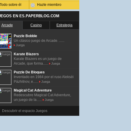
Todo sobre él
Hazte miembro
UEGOS EN ES.PAPERBLOG.COM
Arcade
Casino
Estrategia
Puzzle Bobble
Un clásico juego de Arcade. ......
Juega
Karate Blazers
Karate Blazers es un juego de
Arcade, que forma......
Juega
Puzzle De Bloques
Inventado en 1984 por el ruso Alekséi
Pázhitnov, e......
Juega
Magical Cat Adventure
Redescubre Magical Cat Adventure,
un juego de la......
Juega
Descubrir el espacio Juegos