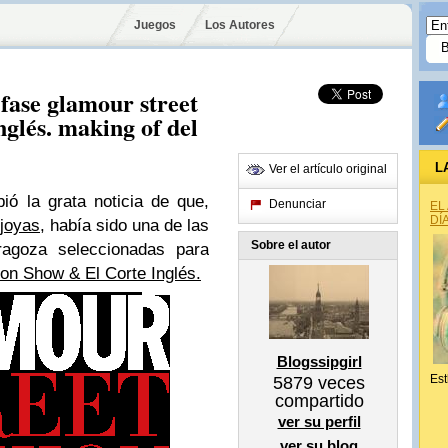
Juegos
Los Autores
 fase glamour street
nglés. making of del
L
Ver el artículo original
ió la grata noticia de que,
Denunciar
EL
DÍ
 joyas
, había sido una de las
Sobre el autor
ragoza seleccionadas para
on Show & El Corte Inglés.
Blogssipgirl
Est
5879
veces
compartido
ver su perfil
ver su blog