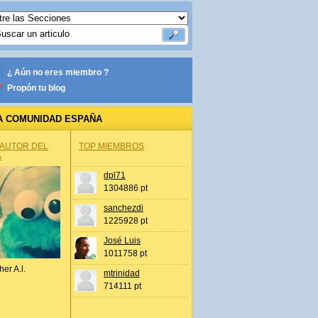
¿ Aún no eres miembro ?
Propón tu blog
A COMUNIDAD ESPAÑA
 AUTOR DEL
TOP MIEMBROS
A
dpl71
1304886 pt
sanchezdi
1225928 pt
José Luis
1011758 pt
her A.l.
mtrinidad
714111 pt