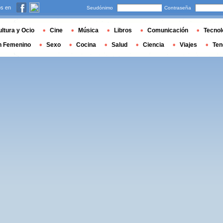
s en
Seudónimo
Contraseña
ltura y Ocio
Cine
Música
Libros
Comunicación
Tecnol
n Femenino
Sexo
Cocina
Salud
Ciencia
Viajes
Ten