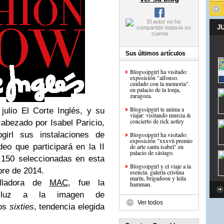
J
Sus últimos artículos
Blogssipgirl ha visitado:
exposición "alfonso.
cuidado con la memoria".
en palacio de la lonja,
zaragoza.
Blogssipgirl te anima a
ulio El Corte Inglés, y su
viajar: visitando murcia &
concierto de rick astley
abezado por Isabel Paricio,
girl sus instalaciones de
Blogssipgirl ha visitado:
exposición "xxxvii premio
eo que participará en la II
de arte santa isabel" en
palacio de sástago.
 150 seleccionadas en esta
Blogssipgirl y el viaje a la
bre de 2014.
esencia. galería cristina
marín, brigadoon y leila
lladora de
MAC
, fue la
hamman.
r luz a la imagen de
Ver todos
los
sixties
, tendencia elegida