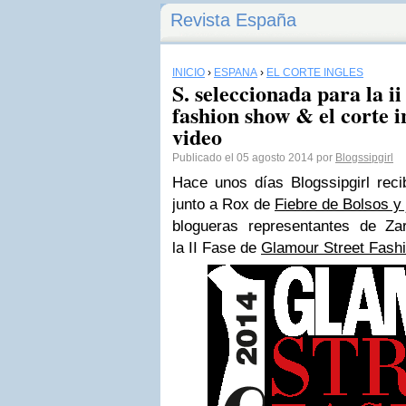
Revista España
INICIO
›
ESPAÑA
›
EL CORTE INGLÉS
S. seleccionada para la ii
fashion show & el corte i
video
Publicado el 05 agosto 2014 por
Blogssipgirl
Hace unos días Blogssipgirl recib
junto a Rox de
Fiebre de Bolsos y
blogueras representantes de Za
la II Fase de
Glamour Street Fashi