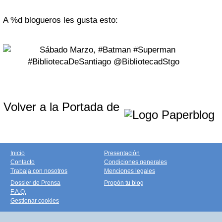
A %d blogueros les gusta esto:
Volver a la Portada de
Inicio
Presentación
Contacto
Condiciones generales
Trabaja con nosotros
Menciones legales
Dossier de Prensa
Propón tu blog
F.A.Q.
Gestionar cookies