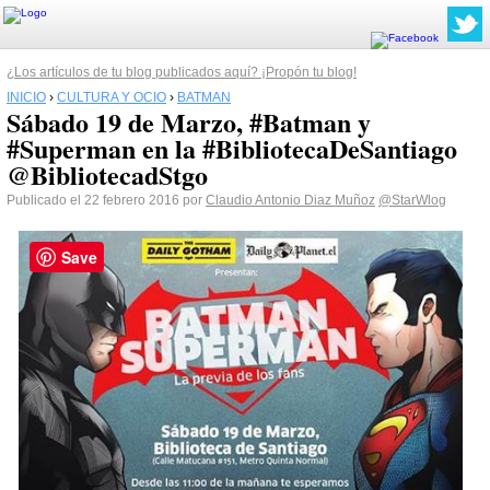
¿Los artículos de tu blog publicados aquí? ¡Propón tu blog!
INICIO
›
CULTURA Y OCIO
›
BATMAN
Sábado 19 de Marzo, #Batman y
#Superman en la #BibliotecaDeSantiago
@BibliotecadStgo
Publicado el 22 febrero 2016 por
Claudio Antonio Diaz Muñoz
@StarWlog
Save