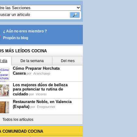
¿ Aún no eres miembro ?
Propón tu blog
OS MÁS LEÍDOS COCINA
l día
De la semana
Del mes
Cómo Preparar Horchata
Casera
por
Aranchawp
Los mejores dúos de belleza
para potenciar tu rutina de
cuidado
por
Vicensi
Restaurante Noble, en Valencia
(España)
por
Enogourmet
Todos los artículos
A COMUNIDAD COCINA