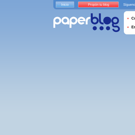
Inicio
Propón tu blog
Sígueno
Cu
E