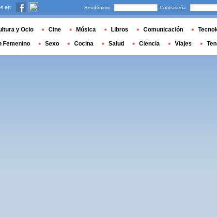
s en
Seudónimo
Contraseña
ltura y Ocio
Cine
Música
Libros
Comunicación
Tecnol
n Femenino
Sexo
Cocina
Salud
Ciencia
Viajes
Ten