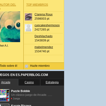
 AUTOR DEL
TOP MIEMBROS
A
Clarena Roux
2598003 pt
cupcakeshermosos
2427265 pt
Deshilachado
1543839 pt
her A.l.
mabelmendez
1534740 pt
Todo sobre él
Hazte miembro
UEGOS EN ES.PAPERBLOG.COM
Arcade
Casino
Estrategia
Puzzle Bobble
Un clásico juego de Arcade. ......
Juega
Karate Blazers