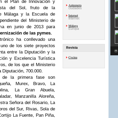
n el Plan de Innovación y
Antequera
sta del Sol, fruto de la
ciudades
de Málaga y la Escuela de
Internet
Internet
pendiente del Ministerio de
Málaga
ha en junio de 2013 para
Europa
ernización de las pymes.
trónico ha conllevado una
uno de los siete proyectos
Revista
nta entre la Diputación y la
Cocina
ción y Excelencia Turística
os, de los que el Ministerio
a Diputación, 700.000.
s de la primera fase son
ueña, Murex, Bravo, La
lina, La Gran Abuela,
ladar, Manzanilla Aloreña,
stra Señora del Rosario, La
oros del Sur, Rivas, Sola de
rtijo La Fuente, Pan Piña,