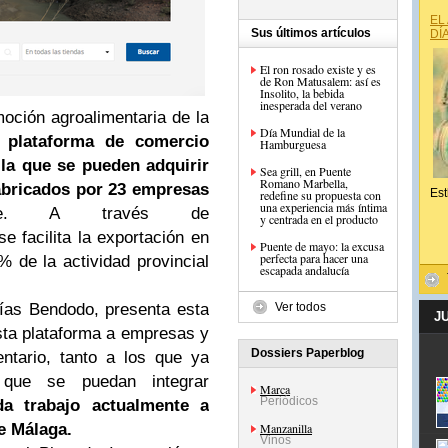
EL
Sus últimos artículos
DÍ
El ron rosado existe y es
de Ron Matusalem: así es
Insolito, la bebida
inesperada del verano
oción agroalimentaria de la
Día Mundial de la
u
plataforma de comercio
Hamburguesa
 la que se pueden adquirir
Sea grill, en Puente
Romano Marbella,
fabricados por 23 empresas
Est
redefine su propuesta con
una experiencia más íntima
se. A través de
y centrada en el producto
facilita la exportación en
Puente de mayo: la excusa
perfecta para hacer una
% de la actividad provincial
escapada andalucía
lías Bendodo, presenta esta
Ver todos
J
esta plataforma a empresas y
Dossiers Paperblog
entario, tanto a los que ya
que se puedan integrar
Marca
Periódicos
da trabajo actualmente a
de Málaga.
Manzanilla
Vinos