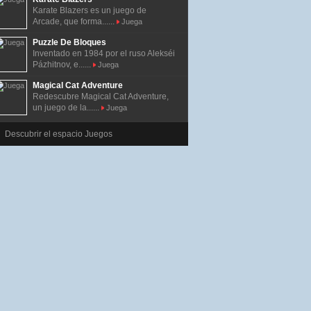
Karate Blazers es un juego de
Arcade, que forma......
Juega
Puzzle De Bloques
Inventado en 1984 por el ruso Alekséi
Pázhitnov, e......
Juega
Magical Cat Adventure
Redescubre Magical Cat Adventure,
un juego de la......
Juega
Descubrir el espacio Juegos