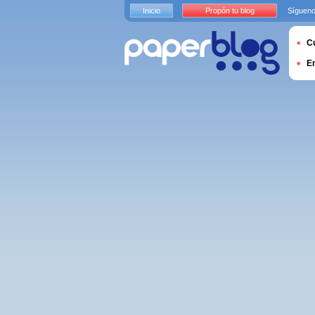
Inicio
Propón tu blog
Sígueno
Cu
E