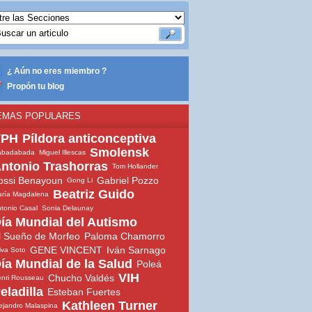
¿ Aún no eres miembro ?
Propón tu blog
EMAS POPULARES
VPH
Píldora anticonceptiva
Smolensk
abadabada
Miguel Illescas
ntonio Trashorras
Tom Hollander
ossi Benayoun
Gabriel Pozzo
Gong Li
Beatriz Guido
ría Magdalena
tonio Casal
Sonia Delaunay
ía Mundial del Autismo
l Sueño de Morfeo
Paloma Chamorro
GENE VINCENT
Iván Sarnago
iva Soto
ía Mundial de la Salud
Poleá
VIH
Chucho Valdés
nri Rousseau
eladilla
Esteban Fuertes
Kathleen Turner
ejandro Malaspina