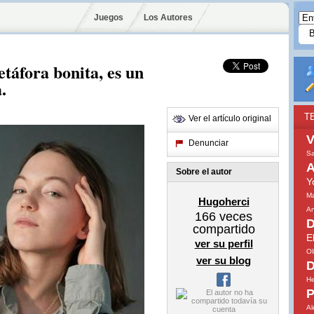
Juegos
Los Autores
táfora bonita, es un
.
T
Ver el artículo original
Denunciar
S
A
Sobre el autor
Y
Ma
Hugoherci
An
166
veces
D
compartido
E
ver su perfil
Ol
ver su blog
D
He
P
Al