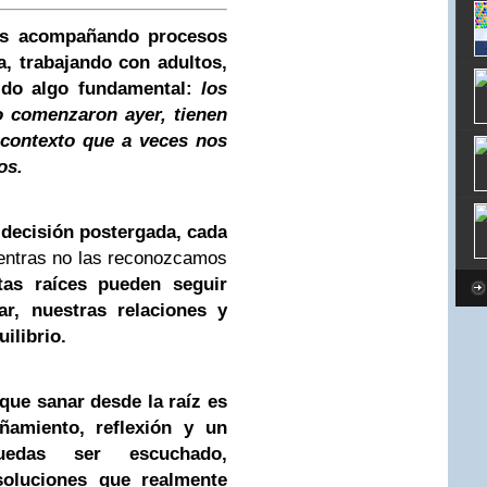
os acompañando procesos
a, trabajando con adultos,
ido algo fundamental:
los
no comenzaron ayer,
ti
enen
n contexto que a veces nos
os.
 decisión postergada, cada
ntras no las reconozcamos
tas raíces pueden seguir
ar, nuestras relaciones y
ilibrio.
que sanar desde la raíz es
amiento, reflexión y un
edas ser escuchado,
oluciones que realmente