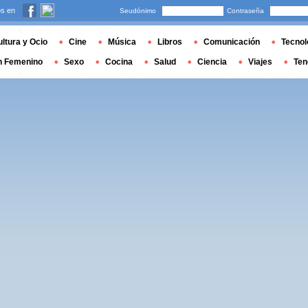
s en
Seudónimo
Contraseña
ltura y Ocio
Cine
Música
Libros
Comunicación
Tecnol
n Femenino
Sexo
Cocina
Salud
Ciencia
Viajes
Ten