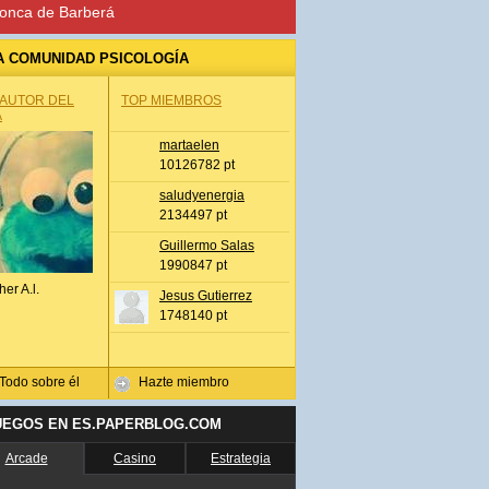
onca de Barberá
A COMUNIDAD PSICOLOGÍA
 AUTOR DEL
TOP MIEMBROS
A
martaelen
10126782 pt
saludyenergia
2134497 pt
Guillermo Salas
1990847 pt
her A.l.
Jesus Gutierrez
1748140 pt
Todo sobre él
Hazte miembro
UEGOS EN ES.PAPERBLOG.COM
Arcade
Casino
Estrategia