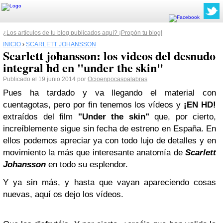
¿Los artículos de tu blog publicados aquí? ¡Propón tu blog!
INICIO
›
SCARLETT JOHANSSON
Scarlett johansson: los videos del desnudo
integral hd en "under the skin"
Publicado el 19 junio 2014 por
Ocioenpocaspalabras
Pues ha tardado y va llegando el material con
cuentagotas, pero por fin tenemos los vídeos y
¡EN HD!
extraídos del film
"Under the skin"
que, por cierto,
increíblemente sigue sin fecha de estreno en España. En
ellos podemos apreciar ya con todo lujo de detalles y en
movimiento la más que interesante anatomía de
Scarlett
Johansson
en todo su esplendor.
Y ya sin más, y hasta que vayan apareciendo cosas
nuevas, aquí os dejo los vídeos.