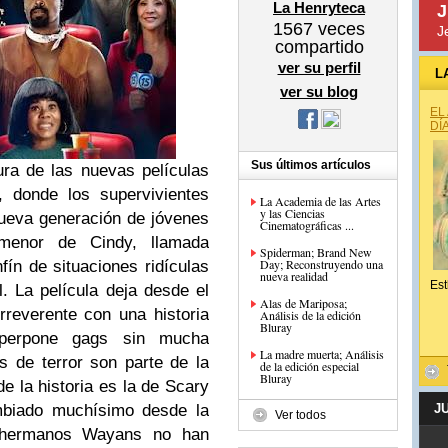
La Henryteca
J
1567
veces
J
compartido
ver su perfil
L
ver su blog
EL
DÍ
Sus últimos artículos
tura de las nuevas películas
 donde los supervivientes
La Academia de las Artes
y las Ciencias
nueva generación de jóvenes
Cinematográficas ...
menor de Cindy, llamada
Spiderman; Brand New
Day; Reconstruyendo una
ín de situaciones ridículas
nueva realidad
Est
. La película deja desde el
Alas de Mariposa;
reverente con una historia
Análisis de la edición
Bluray
uperpone gags sin mucha
La madre muerta; Análisis
s de terror son parte de la
de la edición especial
Bluray
de la historia es la de Scary
ambiado muchísimo desde la
J
Ver todos
s hermanos Wayans no han