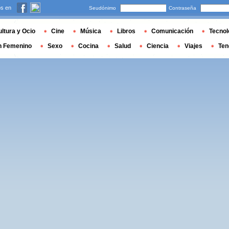
s en
Seudónimo
Contraseña
ltura y Ocio
Cine
Música
Libros
Comunicación
Tecnol
n Femenino
Sexo
Cocina
Salud
Ciencia
Viajes
Ten