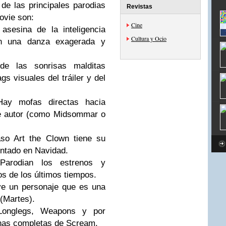
de las principales parodias
Revistas
ovie son:
Cine
esina de la inteligencia
Cultura y Ocio
con una danza exagerada y
 de las sonrisas malditas
gs visuales del tráiler y del
Hay mofas directas hacia
de autor (como Midsommar o
aso Art the Clown tiene su
entado en Navidad.
Parodian los estrenos y
s de los últimos tiempos.
ye un personaje que es una
(Martes).
Longlegs, Weapons y por
enas completas de Scream.