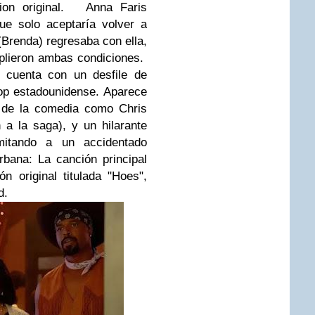
uion original.
Anna Faris
ue solo aceptaría volver a
 (Brenda) regresaba con ella,
mplieron ambas condiciones.
a cuenta con un desfile de
pop estadounidense. Aparece
s de la comedia como Chris
n a la saga), y un hilarante
tando a un accidentado
bana: La canción principal
n original titulada "Hoes",
ed.