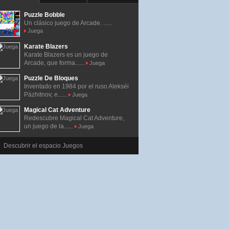
Puzzle Bobble
Un clásico juego de Arcade. ......
Juega
Karate Blazers
Karate Blazers es un juego de
Arcade, que forma......
Juega
Puzzle De Bloques
Inventado en 1984 por el ruso Alekséi
Pázhitnov, e......
Juega
Magical Cat Adventure
Redescubre Magical Cat Adventure,
un juego de la......
Juega
Descubrir el espacio Juegos