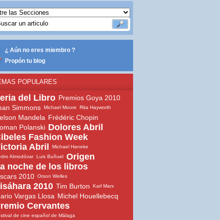
¿ Aún no eres miembro ?
Propón tu blog
EMAS POPULARES
eria del Libro
Premios Goya 2010
ean Simmons
Michael Moore
Rita Hayworth
elson Mandela
Frédéric Chopin
Dolores Abril
oman Polanski
ibeles Fashion Week
ictoria Abril
Michael Haneke
Origen
dro Almodóvar
Luis Buñuel
a noche de los libros
scars 2010
Orson Welles
isáhara 2010
Tim Burton
Karl Marx
ario Vargas Llosa
Michel Houellebecq
remio Cervantes
stival de cine español de Málaga