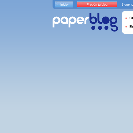
Inicio
Propón tu blog
Sígueno
Cu
E