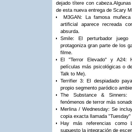
dejado títere con cabeza.
Algunas 
de esta nueva entrega de Scary M
M3GAN: La famosa muñeca as
artificial aparece recreada 
absurda.
Smile: El perturbador juego
protagoniza gran parte de los ga
filme.
El "Terror Elevado" y A24: 
películas más psicológicas o 
Talk to Me).
Terrifier 3: El despiadado pay
propio segmento paródico ambi
The Substance & Sinners: 
fenómenos de terror más sonado
Merlina / Wednesday: Se inclu
copia exacta llamada "Tuesday" 
Hay más referencias como 
supuesto la integración de esc