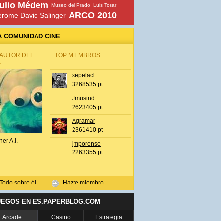
ulio Médem
Museo del Prado
Luis Tosar
ARCO 2010
erome David Salinger
A COMUNIDAD CINE
 AUTOR DEL
TOP MIEMBROS
A
sepelaci
3268535 pt
Jmusind
2623405 pt
Agramar
2361410 pt
her A.l.
jmporense
2263355 pt
Todo sobre él
Hazte miembro
UEGOS EN ES.PAPERBLOG.COM
Arcade
Casino
Estrategia