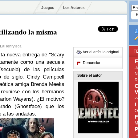
Juegos
Los Autores
tilizando la misma
LaHenryteca
T
Ver el artículo original
sta nueva entrega de "Scary
F
ectamente como una secuela
Denunciar
J
/secuela) de las películas
N
Sobre el autor
o de siglo. Cindy Campbell
R
caótica amiga Brenda Meeks
C
 reunirse con los hermanos
V
arlon Wayans). ¿El motivo?
Pe
L
rado (Ghostface) que los
O
o a las andadas.
F
M
P
Fe