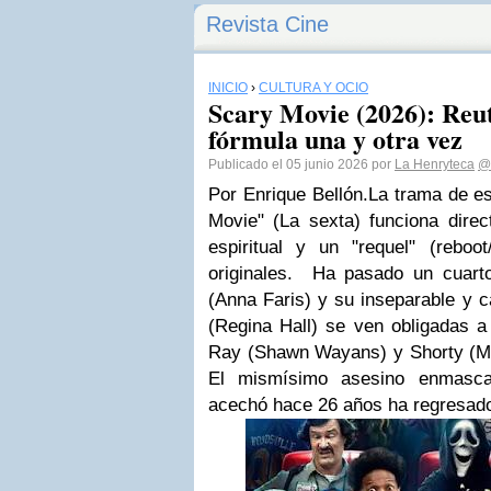
Revista Cine
INICIO
›
CULTURA Y OCIO
Scary Movie (2026): Reu
fórmula una y otra vez
Publicado el 05 junio 2026 por
La Henryteca
@
Por Enrique Bellón.
La trama de e
Movie" (La sexta) funciona dir
espiritual y un "requel" (reboot
originales. Ha pasado un cuart
(Anna Faris) y su inseparable y 
(Regina Hall) se ven obligadas a
Ray (Shawn Wayans) y Shorty (M
El mismísimo asesino enmasca
acechó hace 26 años ha regresad