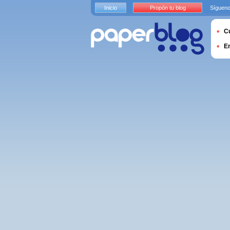
Inicio
Propón tu blog
Sígueno
Cu
E