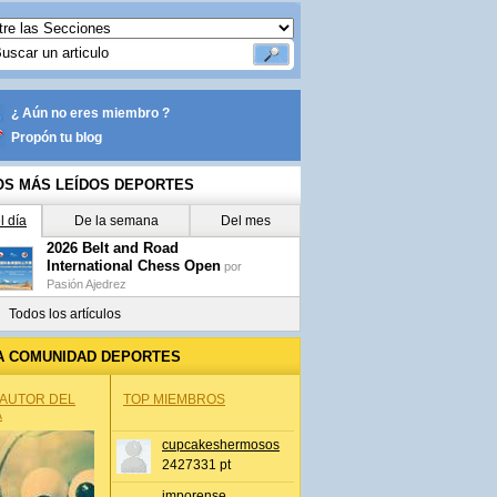
¿ Aún no eres miembro ?
Propón tu blog
OS MÁS LEÍDOS DEPORTES
l día
De la semana
Del mes
2026 Belt and Road
International Chess Open
por
Pasión Ajedrez
Todos los artículos
A COMUNIDAD DEPORTES
 AUTOR DEL
TOP MIEMBROS
A
cupcakeshermosos
2427331 pt
jmporense