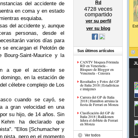
Rd
unstancias del accidente de
4728
veces
uentra en coma y en estado
compartido
 mientras esquiaba.
ver su perfil
usas del accidente y, aunque
Est
ver su blog
rceras personas, desde el
necesitarán varios días para
e se encargan el Pelotón de
Sus últimos artículos
 Bourg-Saint-Maurice y la
CANTV bloquea Fórmula
J
RD en Venezuela -
Bloqueo de Blogger en
an a que el accidente se
Venezuela - Censura
l domingo, en la estación de
Resultados y Fotos del GP
 del célebre complejo de Los
de Italia 2018 | Estadísticas
e imágenes
Carrera del GP de Italia
casco cuando se cayó, se
2018 | Hamilton arruina la
fiesta de Ferrari en Monza
ca a gran velocidad en una
Clasificación del GP de
or su hijo, de 14 años. Sin
Italia 2018 | Raikkonen
lidera el doblete de Ferrari
 Kehm ha declarado que
en Monza
ista". "Ellos [Schumacher y
Ver todos
n pista, pero en el momento