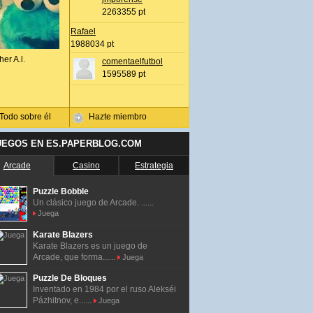
2263355 pt
Rafael
1988034 pt
her A.l.
comentaelfutbol
1595589 pt
Todo sobre él
Hazte miembro
UEGOS EN ES.PAPERBLOG.COM
Arcade
Casino
Estrategia
Puzzle Bobble
Un clásico juego de Arcade. ......
Juega
Karate Blazers
Karate Blazers es un juego de
Arcade, que forma......
Juega
Puzzle De Bloques
Inventado en 1984 por el ruso Alekséi
Pázhitnov, e......
Juega