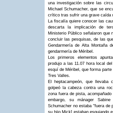
una investigación sobre las circ
Michael Schumacher, que se enc
crítico tras sufrir una grave caída
La fiscalía quiere conocer las ca
descarta la implicación de te
Ministerio Público señalaron que 
concluir las pesquisas, de las qu
Gendarmería de Alta Montaña de
gendarmería de Méribel.
Los primeros elementos apunt
produjo a las 11.07 hora local de
esquí de Méribel, que forma parte
Tres Valles.
El heptacampeón, que llevaba 
golpeó la cabeza contra una ro
zona fuera de pista, acompañado p
embargo, su mánager Sabine
Schumacher no estaba "fuera de p
su hijo Mick] estaban esquiando e