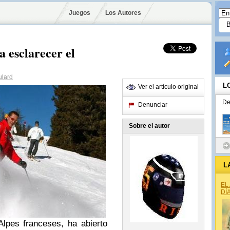
Juegos
Los Autores
a esclarecer el
ulard
L
Ver el artículo original
De
Denunciar
Sobre el autor
L
EL
DÍ
 Alpes franceses, ha abierto