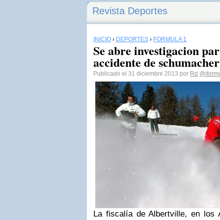
Revista Deportes
INICIO
›
DEPORTES
›
FÓRMULA 1
Se abre investigacion par
accidente de schumacher
Publicado el 31 diciembre 2013 por
Rd
@iform
La fiscalía de Albertville, en los