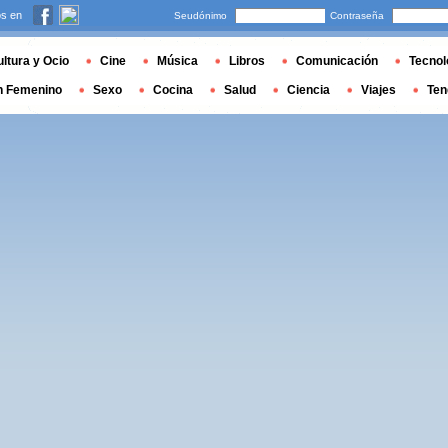
s en
Seudónimo
Contraseña
ltura y Ocio
Cine
Música
Libros
Comunicación
Tecnol
n Femenino
Sexo
Cocina
Salud
Ciencia
Viajes
Ten