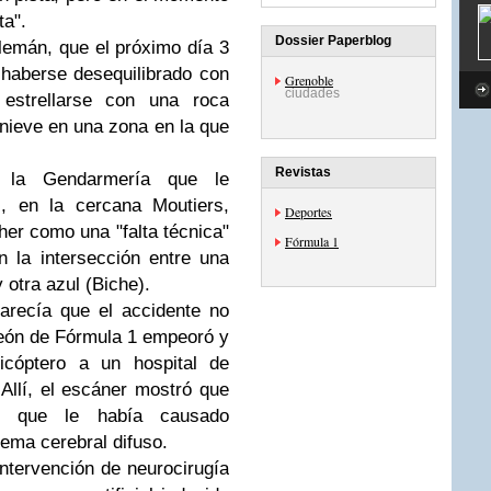
ta".
Dossier Paperblog
lemán, que el próximo día 3
haberse desequilibrado con
Grenoble
ciudades
 estrellarse con una roca
 nieve en una zona en la que
Revistas
 la Gendarmería que le
l, en la cercana Moutiers,
Deportes
er como una "falta técnica"
Fórmula 1
 la intersección entre una
y otra azul (Biche).
recía que el accidente no
peón de Fórmula 1 empeoró y
icóptero a un hospital de
Allí, el escáner mostró que
al que le había causado
ema cerebral difuso.
ntervención de neurocirugía