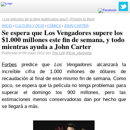
¿Los artículos de tu blog publicados aquí? ¡Propón tu blog!
INICIO
›
CULTURA Y OCIO
›
CÓMICS
›
JOHN CARTER
Se espera que Los Vengadores supere los
$1.000 millones este fin de semana, y todo
mientras ayuda a John Carter
Publicado el 09 mayo 2012 por
The Leff
@Esp_Marvelita
Forbes
predice que
Los Vengadores
alcanzará la
increíble cifra de 1.000 millones de dólares de
recaudación al final de este mismo fin de semana. Como
poco, se espera que la película no tenga problemas para
superar el domingo los 900 millones, pero las
estimaciones menos conservadoras dan por hecho que
se llegará a más.