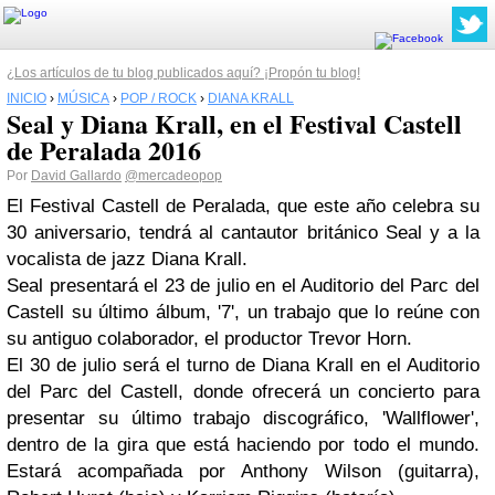
¿Los artículos de tu blog publicados aquí? ¡Propón tu blog!
INICIO
›
MÚSICA
›
POP / ROCK
›
DIANA KRALL
Seal y Diana Krall, en el Festival Castell
de Peralada 2016
Por
David Gallardo
@mercadeopop
El Festival Castell de Peralada, que este año celebra su
30 aniversario, tendrá al cantautor británico Seal y a la
vocalista de jazz Diana Krall.
Seal presentará el 23 de julio en el Auditorio del Parc del
Castell su último álbum, '7', un trabajo que lo reúne con
su antiguo colaborador, el productor Trevor Horn.
El 30 de julio será el turno de Diana Krall en el Auditorio
del Parc del Castell, donde ofrecerá un concierto para
presentar su último trabajo discográfico, 'Wallflower',
dentro de la gira que está haciendo por todo el mundo.
Estará acompañada por Anthony Wilson (guitarra),