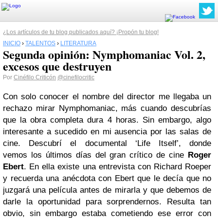
¿Los artículos de tu blog publicados aquí? ¡Propón tu blog!
INICIO
›
TALENTOS
›
LITERATURA
Segunda opinión: Nymphomaniac Vol. 2,
excesos que destruyen
Por
Cinéfilo Criticón
@cinefilocritic
Con solo conocer el nombre del director me llegaba un
rechazo mirar Nymphomaniac, más cuando descubrías
que la obra completa dura 4 horas. Sin embargo, algo
interesante a sucedido en mi ausencia por las salas de
cine. Descubrí el documental ‘Life Itself’, donde
vemos los últimos días del gran crítico de cine
Roger
Ebert
. En ella existe una entrevista con Richard Roeper
y recuerda una anécdota con Ebert que le decía que no
juzgará una película antes de mirarla y que debemos de
darle la oportunidad para sorprendernos. Resulta tan
obvio, sin embargo estaba cometiendo ese error con