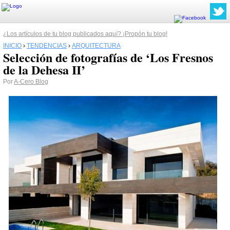
¿Los artículos de tu blog publicados aquí? ¡Propón tu blog!
INICIO
›
TENDENCIAS
›
ARQUITECTURA
Selección de fotografías de ‘Los Fresnos
de la Dehesa II’
Por
A-Cero Blog