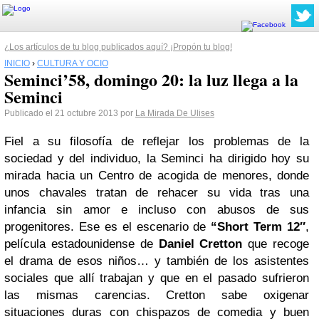
¿Los artículos de tu blog publicados aquí? ¡Propón tu blog!
INICIO
›
CULTURA Y OCIO
Seminci’58, domingo 20: la luz llega a la
Seminci
Publicado el 21 octubre 2013 por
La Mirada De Ulises
Fiel a su filosofía de reflejar los problemas de la
sociedad y del individuo, la Seminci ha dirigido hoy su
mirada hacia un Centro de acogida de menores, donde
unos chavales tratan de rehacer su vida tras una
infancia sin amor e incluso con abusos de sus
progenitores. Ese es el escenario de
“Short Term 12″
,
película estadounidense de
Daniel Cretton
que recoge
el drama de esos niños… y también de los asistentes
sociales que allí trabajan y que en el pasado sufrieron
las mismas carencias. Cretton sabe oxigenar
situaciones duras con chispazos de comedia y buen