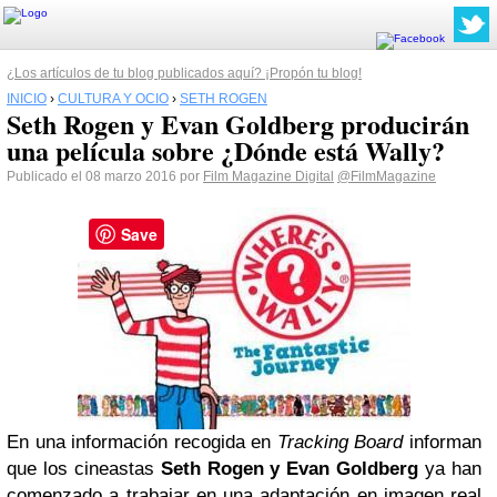
¿Los artículos de tu blog publicados aquí? ¡Propón tu blog!
INICIO
›
CULTURA Y OCIO
›
SETH ROGEN
Seth Rogen y Evan Goldberg producirán
una película sobre ¿Dónde está Wally?
Publicado el 08 marzo 2016 por
Film Magazine Digital
@FilmMagazine
Save
En una información recogida en
Tracking Board
informan
que los cineastas
Seth Rogen
y Evan Goldberg
ya han
comenzado a trabajar en una adaptación en imagen real