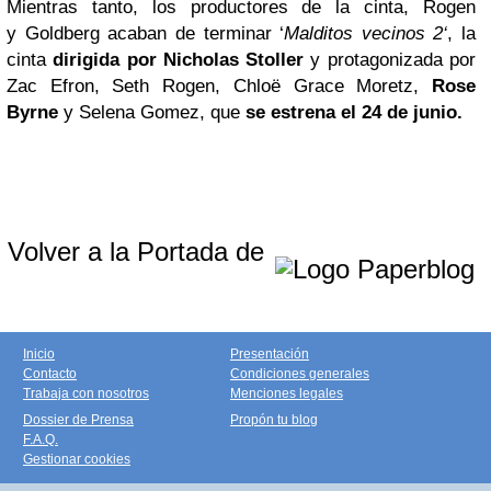
Mientras tanto, los productores de la cinta, Rogen
y Goldberg acaban de terminar ‘
Malditos vecinos
2
‘
, la
cinta
dirigida por Nicholas Stoller
y protagonizada por
Zac Efron, Seth Rogen, Chloë Grace Moretz,
Rose
Byrne
y Selena Gomez, que
se estrena el 24 de junio.
Volver a la Portada de
Inicio
Presentación
Contacto
Condiciones generales
Trabaja con nosotros
Menciones legales
Dossier de Prensa
Propón tu blog
F.A.Q.
Gestionar cookies