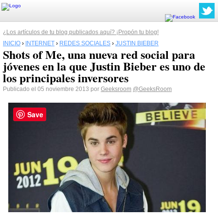
¿Los artículos de tu blog publicados aquí? ¡Propón tu blog!
INICIO
›
INTERNET
›
REDES SOCIALES
›
JUSTIN BIEBER
Shots of Me, una nueva red social para
jóvenes en la que Justin Bieber es uno de
los principales inversores
Publicado el 05 noviembre 2013 por
Geeksroom
@GeeksRoom
Save