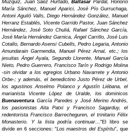
Múzquiz, Juan Sáez Hurtado,
Baltasar
Pardal, Honorio
María Sánchez, Manuel Aparici, José Pío Gurruchaga,
Antoni Aguiló Valls, Diego Hernández González, Manuel
Herranz Establés, Vicente Garrido Pastor, Juan Sánchez
Hernández, José Soto Chuliá, Rafael Sánchez García,
José María Hernández Garnica, Ángel Carrillo, José Luis
Cotallo, Bernardo Asensi Cubells, Pedro Legaria, Antonio
Amundarain Garmendia, Manuel Pérez Arnal, etc.; los
jesuitas Ángel Ayala, Segundo Llorente, Manuel García
Nieto, Pedro Guerrero, Francisco Tarín y Rodrigo Molina
-sin olvidar a los egregios Urbano Navarrete y Antonio
Orbe-; y además, el benedictino Justo Pérez de Urbel,
los agustinos Anselmo Polanco y Agustín Liébana, el
marianista Vicente López de Uralde, los dominicos
Buenaventura
García Paredes y José Merino Andrés,
los pasionistas Aita Patxi y Francisco Sagarduy, el
redentorista Francisco Barrecheguren, el trinitario Félix
Monasterio. Y la lista podría continuar…
"El libro se
divide en 6 secciones: "
Los maestros del Espíritu
", que