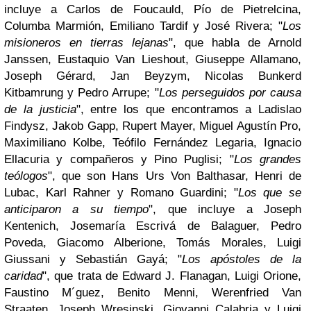
incluye a Carlos de Foucauld, Pío de Pietrelcina,
Columba Marmión, Emiliano Tardif y José Rivera; "
Los
misioneros en tierras lejanas
", que habla de Arnold
Janssen, Eustaquio Van Lieshout, Giuseppe Allamano,
Joseph Gérard, Jan Beyzym, Nicolas Bunkerd
Kitbamrung y Pedro Arrupe; "
Los perseguidos por causa
de la justicia
", entre los que encontramos a Ladislao
Findysz, Jakob Gapp, Rupert Mayer, Miguel Agustín Pro,
Maximiliano Kolbe, Teófilo Fernández Legaria, Ignacio
Ellacuria y compañeros y Pino Puglisi; "
Los grandes
teólogos
", que son Hans Urs Von Balthasar, Henri de
Lubac, Karl Rahner y Romano Guardini; "
Los que se
anticiparon a su tiempo
", que incluye a Joseph
Kentenich, Josemaría Escrivá de Balaguer, Pedro
Poveda, Giacomo Alberione, Tomás Morales, Luigi
Giussani y Sebastián Gayá; "
Los apóstoles de la
caridad
", que trata de Edward J. Flanagan, Luigi Orione,
Faustino M´guez, Benito Menni, Werenfried Van
Straaten, Joseph Wresinski, Giovanni Calabria y Luigi