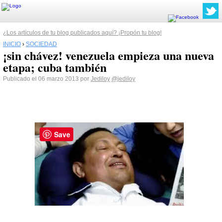
¿Los artículos de tu blog publicados aquí? ¡Propón tu blog!
INICIO
›
SOCIEDAD
¡sin chávez! venezuela empieza una nueva
etapa; cuba también
Publicado el 06 marzo 2013 por
Jediloy
@jediloy
Save