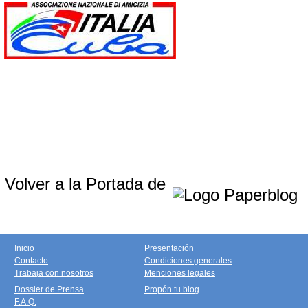
Volver a la Portada de
Inicio
Presentación
Contacto
Condiciones generales
Trabaja con nosotros
Menciones legales
Dossier de Prensa
Propón tu blog
F.A.Q.