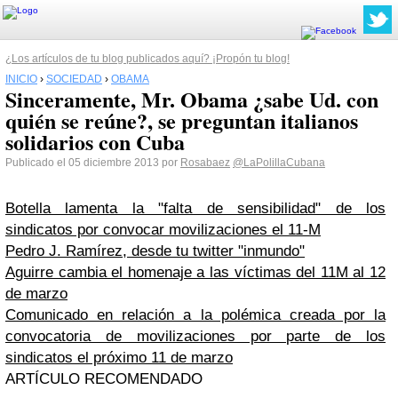
¿Los artículos de tu blog publicados aquí? ¡Propón tu blog!
INICIO
›
SOCIEDAD
›
OBAMA
Sinceramente, Mr. Obama ¿sabe Ud. con
quién se reúne?, se preguntan italianos
solidarios con Cuba
Publicado el 05 diciembre 2013 por
Rosabaez
@LaPolillaCubana
Botella lamenta la "falta de sensibilidad" de los
sindicatos por convocar movilizaciones el 11-M
Pedro J. Ramírez, desde tu twitter "inmundo"
Aguirre cambia el homenaje a las víctimas del 11M al 12
de marzo
Comunicado en relación a la polémica creada por la
convocatoria de movilizaciones por parte de los
sindicatos el próximo 11 de marzo
ARTÍCULO RECOMENDADO