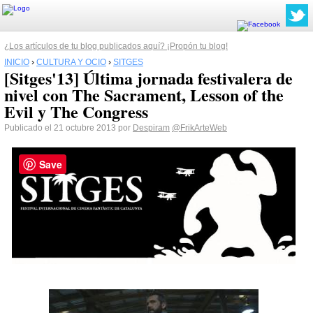
¿Los artículos de tu blog publicados aquí? ¡Propón tu blog!
INICIO
›
CULTURA Y OCIO
›
SITGES
[Sitges'13] Última jornada festivalera de
nivel con The Sacrament, Lesson of the
Evil y The Congress
Publicado el 21 octubre 2013 por
Despiram
@FrikArteWeb
Save