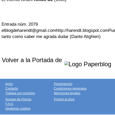
Entrada núm. 2079
elblogdeharendt@gmail.com
http://harendt.blogspot.com
Pu
tanto como saber me agrada dudar (Dante Alighieri)
Volver a la Portada de
Inicio
Presentación
Contacto
Condiciones generales
Trabaja con nosotros
Menciones legales
Dossier de Prensa
Propón tu blog
F.A.Q.
Gestionar cookies