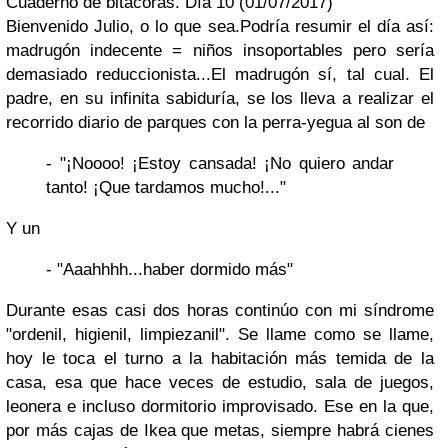
Cuaderno de bitácoras. Día 10 (01/07/2017)
Bienvenido Julio, o lo que sea.Podría resumir el día así:
madrugón indecente = niños insoportables pero sería
demasiado reduccionista...El madrugón sí, tal cual. El
padre, en su infinita sabiduría, se los lleva a realizar el
recorrido diario de parques con la perra-yegua al son de
- "¡Noooo! ¡Estoy cansada! ¡No quiero andar
tanto! ¡Que tardamos mucho!..."
Y un
- "Aaahhhh...haber dormido más"
Durante esas casi dos horas continúo con mi síndrome
"ordenil, higienil, limpiezanil". Se llame como se llame,
hoy le toca el turno a la habitación más temida de la
casa, esa que hace veces de estudio, sala de juegos,
leonera e incluso dormitorio improvisado. Ese en la que,
por más cajas de Ikea que metas, siempre habrá cienes