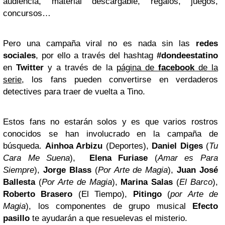
audiencia, material descargable, regalos, juegos,
concursos…
Pero una campaña viral no es nada sin las
redes
sociales
, por ello a través del hashtag
#dondeestatino
en
Twitter
y a través de la
página de
facebook
de la
serie
, los fans pueden convertirse en verdaderos
detectives para traer de vuelta a Tino.
Estos fans no estarán solos y es que varios rostros
conocidos se han involucrado en la campaña de
búsqueda.
Ainhoa Arbizu
(Deportes),
Daniel Diges
(
Tu
Cara Me Suena
),
Elena Furiase
(
Amar es Para
Siempre
),
Jorge Blass
(
Por Arte de Magia
),
Juan José
Ballesta
(
Por Arte de Magia
),
Marina Salas
(
El Barco
),
Roberto Brasero
(El Tiempo),
Pitingo
(
por Arte de
Magia
), los componentes de grupo musical
Efecto
pasillo
te ayudarán a que resuelevas el misterio.