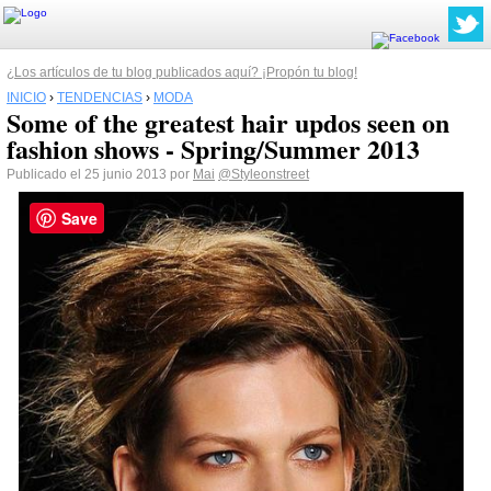
¿Los artículos de tu blog publicados aquí? ¡Propón tu blog!
INICIO
›
TENDENCIAS
›
MODA
Some of the greatest hair updos seen on
fashion shows - Spring/Summer 2013
Publicado el 25 junio 2013 por
Mai
@Styleonstreet
Save