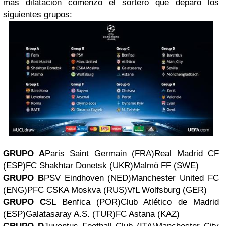
más dilatación comenzó el sortero que deparó los
siguientes grupos:
GRUPO A
Paris Saint Germain (FRA)
Real Madrid CF
(ESP)
FC Shakhtar Donetsk (UKR)
Malmö FF (SWE)
GRUPO B
PSV Eindhoven (NED)
Manchester United FC
(ENG)
PFC CSKA Moskva (RUS)
VfL Wolfsburg (GER)
GRUPO C
SL Benfica (POR)Club Atlético de Madrid
(ESP)
Galatasaray A.S. (TUR)
FC Astana (KAZ)