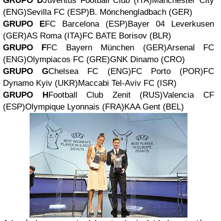
GRUPO D
Juventus Football Club (ITA)
Manchester City
(ENG)
Sevilla FC (ESP)
B. Mönchengladbach (GER)
GRUPO E
FC Barcelona (ESP)
Bayer 04 Leverkusen
(GER)
AS Roma (ITA)
FC BATE Borisov (BLR)
GRUPO F
FC Bayern München (GER)
Arsenal FC
(ENG)
Olympiacos FC (GRE)
GNK Dinamo (CRO)
GRUPO G
Chelsea FC (ENG)
FC Porto (POR)
FC
Dynamo Kyiv (UKR)
Maccabi Tel-Aviv FC (ISR)
GRUPO H
Football Club Zenit (RUS)
Valencia CF
(ESP)
Olympique Lyonnais (FRA)KAA Gent (BEL)