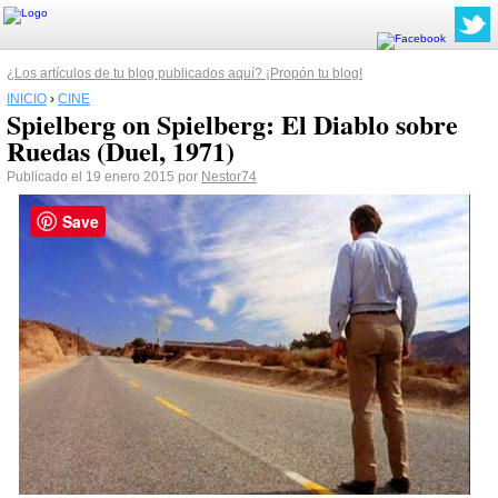
¿Los artículos de tu blog publicados aquí? ¡Propón tu blog!
INICIO
›
CINE
Spielberg on Spielberg: El Diablo sobre
Ruedas (Duel, 1971)
Publicado el 19 enero 2015 por
Nestor74
Save