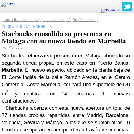
¿Los artículos de tu blog publicados aquí? ¡Propón tu blog!
INICIO
›
COCINA
›
MARBELLA
Starbucks consolida su presencia en
Málaga con su nueva tienda en Marbella
Por
Manuela
Starbucks refuerza su presencia en Málaga abriendo su
segunda tienda propia, en este caso en Puerto Banús,
Marbella
. El nuevo espacio,
ubicado en la planta baja
de
El Corte Inglés de la calle Ramón Areces, en el Centro
Comercial Costa Marbella, ocupará una superficie de120
2
m
y contará con 14 personas, 11 nuevas
contrataciones.
Starbucks alcanza con esta nueva apertura un total de
77 tiendas propias repartidas entre Madrid, Barcelona,
Valencia,
Sevilla
y Málaga, a las que se suman otras 10
tiendas que operan en aeropuertos a través de licencias.