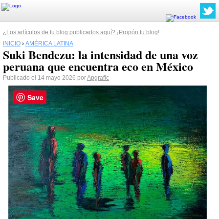
¿Los artículos de tu blog publicados aquí? ¡Propón tu blog!
INICIO
›
AMÉRICA LATINA
Suki Bendezu: la intensidad de una voz
peruana que encuentra eco en México
Publicado el 14 mayo 2026 por
Apgrafic
Save