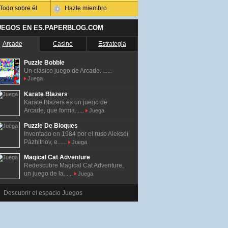
Todo sobre él
Hazte miembro
UEGOS EN ES.PAPERBLOG.COM
Arcade
Casino
Estrategia
Puzzle Bobble
Un clásico juego de Arcade. ......
Juega
Karate Blazers
Karate Blazers es un juego de
Arcade, que forma......
Juega
Puzzle De Bloques
Inventado en 1984 por el ruso Alekséi
Pázhitnov, e......
Juega
Magical Cat Adventure
Redescubre Magical Cat Adventure,
un juego de la......
Juega
Descubrir el espacio Juegos