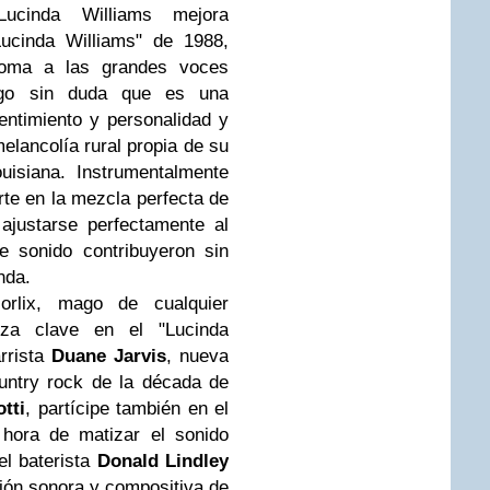
Lucinda Williams mejora
Lucinda Williams" de 1988,
oma a las grandes voces
lgo sin duda que es una
entimiento y personalidad y
lancolía rural propia de su
uisiana. Instrumentalmente
te en la mezcla perfecta de
 ajustarse perfectamente al
e sonido contribuyeron sin
anda.
orlix, mago de cualquier
eza clave en el "Lucinda
arrista
Duane Jarvis
, nueva
ountry rock de la década de
tti
, partícipe también en el
 hora de matizar el sonido
l baterista
Donald Lindley
ión sonora y compositiva de