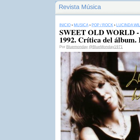
Revista Música
INICIO
›
MÚSICA
›
POP / ROCK
›
LUCINDA WI
SWEET OLD WORLD - Lu
1992. Crítica del álbum.
Por
Bluemonday
@BlueMonday1971