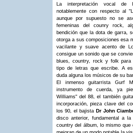
La interpretación vocal de 
notablemente con respecto al "
aunque por supuesto no se as
femeninas del counry rock, a
bendición que la dota de garra, s
otorga a sus composiciones esa me
vacilante y suave acento de Lo
consigue un sonido que se convier
blues, country, rock y folk para
tipo de letras que escribe. A es
duda alguna los músicos de su b
El inmenso guitarrista Gurf M
instrumento de cuerda, ya pi
Williams" del 88, el también guit
incorporación, pieza clave del c
los 90, el bajista
Dr John Ciambo
disco anterior, fundamental a la
country del álbum, lo mismo que e
mejoran de un modo notable la vis