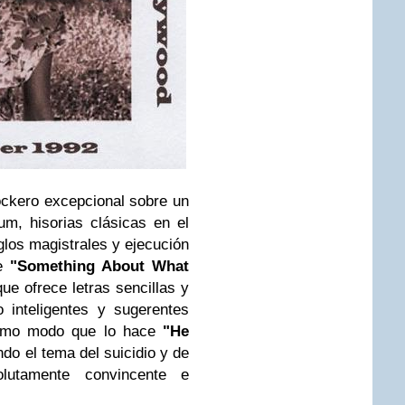
ckero excepcional sobre un
um, hisorias clásicas en el
glos magistrales y ejecución
ce
"Something About What
que ofrece letras sencillas y
 inteligentes y sugerentes
ismo modo que lo hace
"He
do el tema del suicidio y de
utamente convincente e