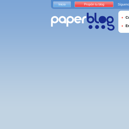
Inicio
Propón tu blog
Sígueno
Cu
E