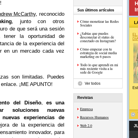
!
H
I
Sus últimos artículos
ndrew McCarthy
, reconocido
king
, junto con otros
Cómo monetizar las Redes
L
Sociales
guro de que será una sesión
¿Sabías que puedes
EL
a tener la oportunidad de
desconectar el status de
DÍ
conectado en Instagram?
tancia de la experiencia del
Cómo empezar con tu
lir en un mercado cada vez
estrategia de social media
marketing en 6 pasos
Todo lo que aprendí en mi
más reciente visita a la
sede de Google
lazas son limitadas. Puedes
ste enlace. ¡ME APUNTO!
Ver todos
Est
Revistas
ento del Diseño
,
es una
Empresa
ar soluciones nuevas
 nuevas experiencias de
Recursos Humanos
jora de la experiencia del
Web 2.0
J
 pensamiento innovador, para