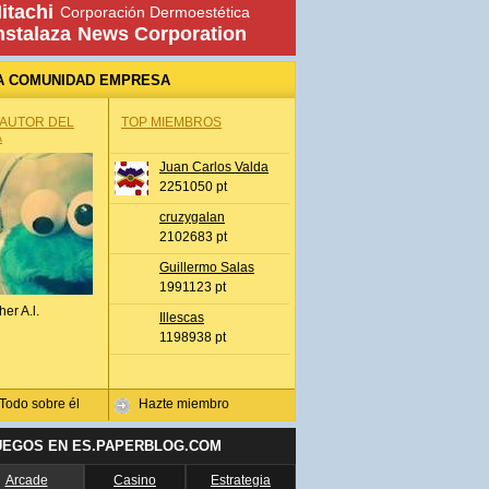
itachi
Corporación Dermoestética
nstalaza
News Corporation
A COMUNIDAD EMPRESA
 AUTOR DEL
TOP MIEMBROS
A
Juan Carlos Valda
2251050 pt
cruzygalan
2102683 pt
Guillermo Salas
1991123 pt
her A.l.
Illescas
1198938 pt
Todo sobre él
Hazte miembro
UEGOS EN ES.PAPERBLOG.COM
Arcade
Casino
Estrategia