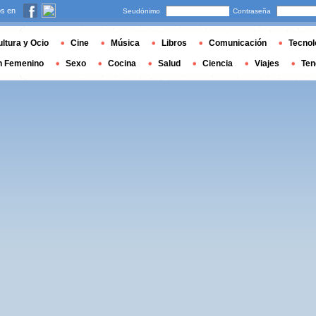
s en
Seudónimo
Contraseña
ltura y Ocio
Cine
Música
Libros
Comunicación
Tecnol
n Femenino
Sexo
Cocina
Salud
Ciencia
Viajes
Ten