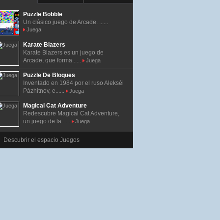
Puzzle Bobble
Un clásico juego de Arcade. ......
Juega
Karate Blazers
Karate Blazers es un juego de
Arcade, que forma......
Juega
Puzzle De Bloques
Inventado en 1984 por el ruso Alekséi
Pázhitnov, e......
Juega
Magical Cat Adventure
Redescubre Magical Cat Adventure,
un juego de la......
Juega
Descubrir el espacio Juegos