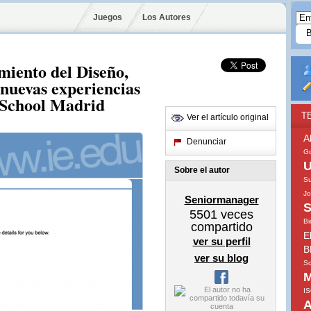
Juegos
Los Autores
miento del Diseño,
 nuevas experiencias
 School Madrid
T
Ver el artículo original
A
Denunciar
Go
U
Sobre el autor
Su
Jo
Seniormanager
S
5501
veces
Bi
compartido
E
ver su perfil
B
ver su blog
So
M
I
A