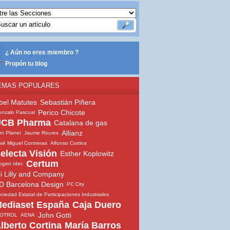
¿ Aún no eres miembro ?
Propón tu blog
EMAS POPULARES
bel Matutes
Sebastián Piñera
Perico Chicote
nzalo Pascual
CB Pharma
Catalana de gas
Allianz
n Planet
Jaume Roures
sé Miguel Contreras
Alfonso Cortina
electa Visión
Esther Koplowitz
Certum
ogen Idec
li Lilly and Company
D Barcelona Design
PC City
ciedad Estatal de Participaciones Industriales
ediaset España
Caja Duero
John Gotti
SOTROL
AENA
lberto Cortina
María Barros