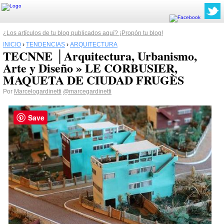
¿Los artículos de tu blog publicados aquí? ¡Propón tu blog!
INICIO
›
TENDENCIAS
›
ARQUITECTURA
TECNNE │Arquitectura, Urbanismo,
Arte y Diseño » LE CORBUSIER,
MAQUETA DE CIUDAD FRUGÈS
Por
Marcelogardinetti
@marcegardinetti
Save