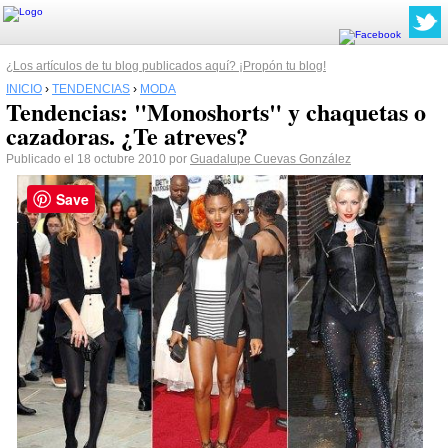
¿Los artículos de tu blog publicados aquí? ¡Propón tu blog!
INICIO
›
TENDENCIAS
›
MODA
Tendencias: "Monoshorts" y chaquetas o
cazadoras. ¿Te atreves?
Publicado el 18 octubre 2010 por
Guadalupe Cuevas González
Save