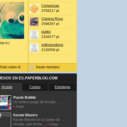
Comunicae
3758217 pt
Clarena Roux
2598297 pt
pukko
2326577 pt
her A.l.
estilosrusticos
2130058 pt
Todo sobre él
Hazte miembro
UEGOS EN ES.PAPERBLOG.COM
Arcade
Casino
Estrategia
Puzzle Bobble
Un clásico juego de Arcade. ......
Juega
Karate Blazers
Karate Blazers es un juego de
Arcade, que forma......
Juega