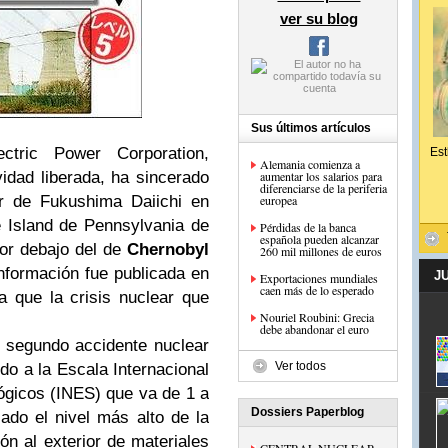
ver su blog
Sus últimos artículos
ctric Power Corporation,
Est
Alemania comienza a
vidad liberada, ha sincerado
aumentar los salarios para
diferenciarse de la periferia
ar de Fukushima Daiichi en
europea
e Island de Pennsylvania de
Pérdidas de la banca
española pueden alcanzar
por debajo del de
Chernobyl
260 mil millones de euros
nformación fue publicada en
J
Exportaciones mundiales
caen más de lo esperado
za que la crisis nuclear que
Nouriel Roubini: Grecia
debe abandonar el euro
 segundo accidente nuclear
Ver todos
do a la Escala Internacional
ógicos (INES) que va de 1 a
Dossiers Paperblog
ado el nivel más alto de la
ón al exterior de materiales