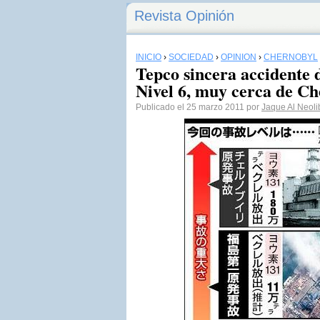
Revista Opinión
INICIO
›
SOCIEDAD
›
OPINIÓN
›
CHERNOBYL
Tepco sincera accidente
Nivel 6, muy cerca de C
Publicado el 25 marzo 2011 por
Jaque Al Neoli