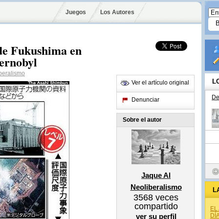
Juegos
Los Autores
 de Fukushima en
hernobyl
beralismo
L
Ver el artículo original
De
Denunciar
Sobre el autor
Jaque Al
Neoliberalismo
L
3568
veces
compartido
EL
ver su perfil
DÍ