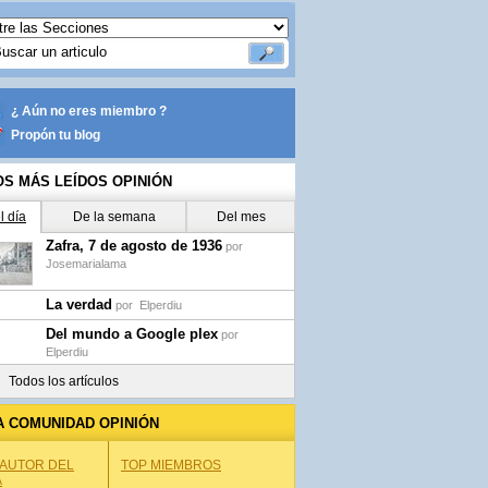
¿ Aún no eres miembro ?
Propón tu blog
OS MÁS LEÍDOS OPINIÓN
l día
De la semana
Del mes
Zafra, 7 de agosto de 1936
por
Josemarialama
La verdad
por
Elperdiu
Del mundo a Google plex
por
Elperdiu
Todos los artículos
A COMUNIDAD OPINIÓN
 AUTOR DEL
TOP MIEMBROS
A