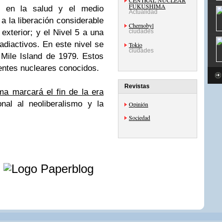
CENTRAL NUCLEAR
FUKUSHIMA
os en la salud y el medio
Actualidad
a la liberación considerable
Chernobyl
 exterior; y el Nivel 5 a una
ciudades
radiactivos. En este nivel se
Tokio
ciudades
 Mile Island de 1979. Estos
entes nucleares conocidos.
Revistas
ma marcará el fin de la era
al al neoliberalismo y la
Opinión
Sociedad
e