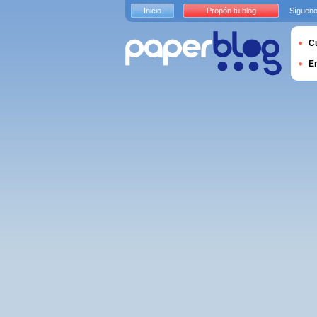
Inicio
Propón tu blog
Sígueno
Cu
E