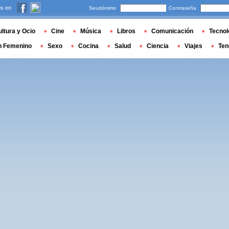
s en
Seudónimo
Contraseña
ltura y Ocio
Cine
Música
Libros
Comunicación
Tecnol
n Femenino
Sexo
Cocina
Salud
Ciencia
Viajes
Ten