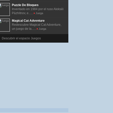
Puzzle De Bloques
Inventado en 1984 por el ruso Alekséi
Pázhitnov, e......
Juega
Magical Cat Adventure
Redescubre Magical Cat Adventure,
un juego de la......
Juega
Descubrir el espacio Juegos