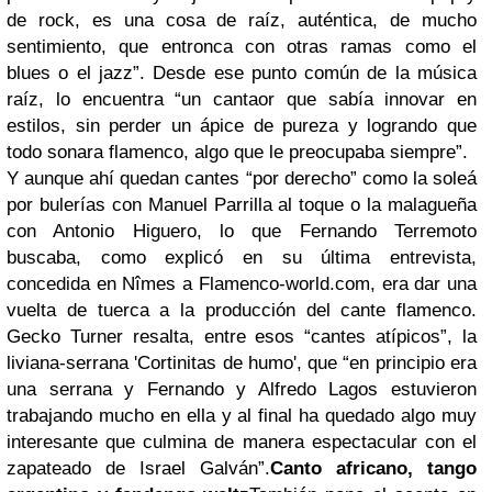
de rock, es una cosa de raíz, auténtica, de mucho
sentimiento, que entronca con otras ramas como el
blues o el jazz”. Desde ese punto común de la música
raíz, lo encuentra “un cantaor que sabía innovar en
estilos, sin perder un ápice de pureza y logrando que
todo sonara flamenco, algo que le preocupaba siempre”.
Y aunque ahí quedan cantes “por derecho” como la soleá
por bulerías con Manuel Parrilla al toque o la malagueña
con Antonio Higuero, lo que Fernando Terremoto
buscaba, como explicó en
su última entrevista,
concedida en Nîmes a Flamenco-world.com
, era dar una
vuelta de tuerca a la producción del cante flamenco.
Gecko Turner resalta, entre esos “cantes atípicos”, la
liviana-serrana 'Cortinitas de humo', que “en principio era
una serrana y Fernando y Alfredo Lagos estuvieron
trabajando mucho en ella y al final ha quedado algo muy
interesante que culmina de manera espectacular con el
zapateado de
Israel Galván
”.
Canto africano, tango