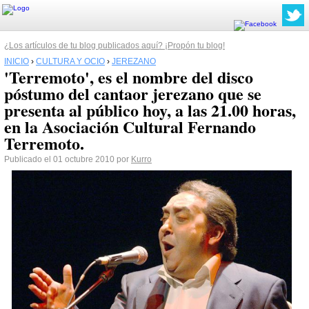
¿Los artículos de tu blog publicados aquí? ¡Propón tu blog!
INICIO
›
CULTURA Y OCIO
›
JEREZANO
'Terremoto', es el nombre del disco
póstumo del cantaor jerezano que se
presenta al público hoy, a las 21.00 horas,
en la Asociación Cultural Fernando
Terremoto.
Publicado el 01 octubre 2010 por
Kurro