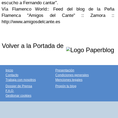
escucho a Fernando cantar”.
Vía Flamenco World
:: Feed del blog de la Peña
Flamenca "Amigos del Cante" :: Zamora ::
http://www.amigosdelcante.es
Volver a la Portada de
Inicio
Presentación
Contacto
Condiciones generales
Trabaja con nosotros
Menciones legales
Dossier de Prensa
Propón tu blog
F.A.Q.
Gestionar cookies