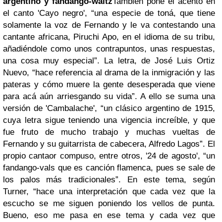
argentino y fandango-waltz
También pone el acento en
el canto 'Cayo negro', “una especie de toná, que tiene
solamente la voz de Fernando y le va contestando una
cantante africana, Piruchi Apo, en el idioma de su tribu,
añadiéndole como unos contrapuntos, unas respuestas,
una cosa muy especial”. La letra, de José Luis Ortiz
Nuevo, “hace referencia al drama de la inmigración y las
pateras y cómo muere la gente desesperada que viene
para acá aún arriesgando su vida”. A ello se suma una
versión de 'Cambalache', “un clásico argentino de 1915,
cuya letra sigue teniendo una vigencia increíble, y que
fue fruto de mucho trabajo y muchas vueltas de
Fernando y su guitarrista de cabecera, Alfredo Lagos”. El
propio cantaor compuso, entre otros, '24 de agosto', “un
fandango-vals que es canción flamenca, pues se sale de
los palos más tradicionales”. En este tema, según
Turner, “hace una interpretación que cada vez que la
escucho se me siguen poniendo los vellos de punta.
Bueno, eso me pasa en ese tema y cada vez que