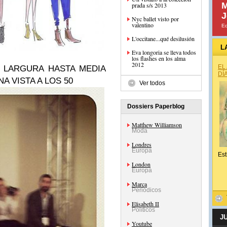
M
prada s/s 2013
J
Nyc ballet visto por
valentino
E
L'occitane...qué desilusión
L
Eva longoria se lleva todos
los flashes en los alma
2012
EL
N LARGURA HASTA MEDIA
DÍ
A VISTA A LOS 50
Ver todos
Dossiers Paperblog
Matthew Williamson
Moda
Londres
Europa
Est
London
Europa
Marca
Periódicos
Elisabeth II
Políticos
J
Youtube