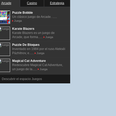
Arcade
Casino
Estrategia
Puzzle Bobble
Un clásico juego de Arcade. ......
Juega
Karate Blazers
Karate Blazers es un juego de
Arcade, que forma......
Juega
Puzzle De Bloques
Inventado en 1984 por el ruso Alekséi
Pázhitnov, e......
Juega
Magical Cat Adventure
Redescubre Magical Cat Adventure,
un juego de la......
Juega
Descubrir el espacio Juegos