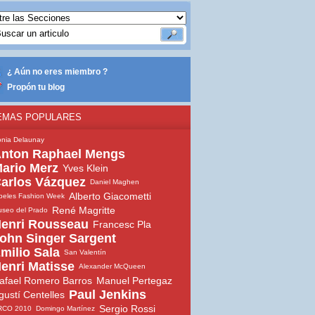
¿ Aún no eres miembro ?
Propón tu blog
EMAS POPULARES
nia Delaunay
nton Raphael Mengs
ario Merz
Yves Klein
arlos Vázquez
Daniel Maghen
Alberto Giacometti
beles Fashion Week
René Magritte
seo del Prado
enri Rousseau
Francesc Pla
ohn Singer Sargent
milio Sala
San Valentín
enri Matisse
Alexander McQueen
afael Romero Barros
Manuel Pertegaz
Paul Jenkins
gustí Centelles
Sergio Rossi
RCO 2010
Domingo Martínez