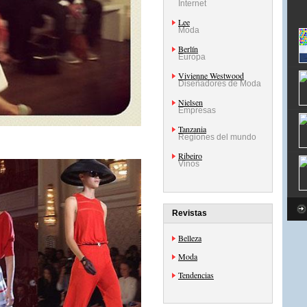
Internet
Lee
Moda
Berlín
Europa
Vivienne Westwood
Diseñadores de Moda
Nielsen
Empresas
Tanzania
Regiones del mundo
Ribeiro
Vinos
Revistas
Belleza
Moda
Tendencias