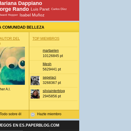
ariana Dappiano
orge Rando
Luis Paret
Carlos Díez
Isabel Muñoz
dward Hopper
A COMUNIDAD BELLEZA
 AUTOR DEL
TOP MIEMBROS
A
martaelen
10126845 pt
Mesh
5629441 pt
sepelaci
3268367 pt
her A.l.
silviainterblog
2945856 pt
Todo sobre él
Hazte miembro
UEGOS EN ES.PAPERBLOG.COM