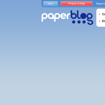
Inicio
Propón tu blog
Sígueno
Cu
E