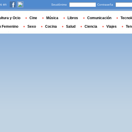
s en
Seudónimo
Contraseña
ltura y Ocio
Cine
Música
Libros
Comunicación
Tecnol
n Femenino
Sexo
Cocina
Salud
Ciencia
Viajes
Ten