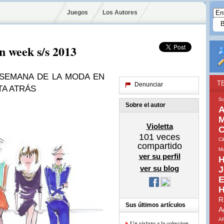
Juegos
Los Autores
n week s/s 2013
 SEMANA DE LA MODA EN
T
Denunciar
TA ATRÁS
So
Sobre el autor
A
M
Violetta
C
101
veces
Ci
compartido
Mu
ver su perfil
H
ver su blog
J
E
H
R
Sus últimos artículos
A
A
Un vistazo a la coleccion