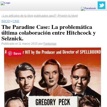
¿Los artículos de tu blog publicados aquí? ¡Propón tu blog!
INICIO
›
CINE
The Paradine Case: La problemática
última colaboración entre Hitchcock y
Selznick.
Publicado el 11 marzo 2015 por
Fantomas
Save