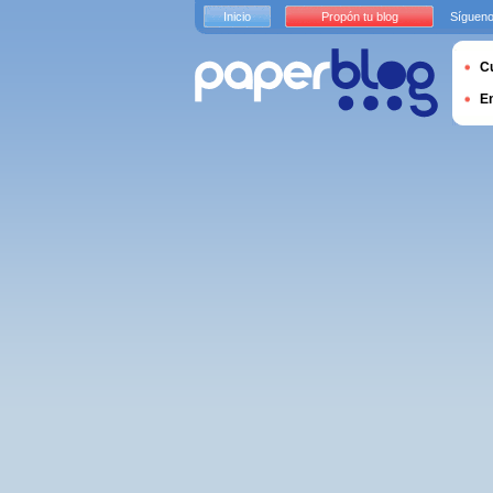
Inicio
Propón tu blog
Sígueno
Cu
E