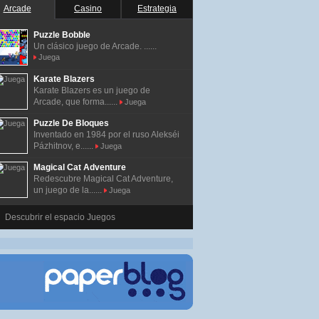
Arcade
Casino
Estrategia
Puzzle Bobble
Un clásico juego de Arcade. ......
Juega
Karate Blazers
Karate Blazers es un juego de
Arcade, que forma......
Juega
Puzzle De Bloques
Inventado en 1984 por el ruso Alekséi
Pázhitnov, e......
Juega
Magical Cat Adventure
Redescubre Magical Cat Adventure,
un juego de la......
Juega
Descubrir el espacio Juegos