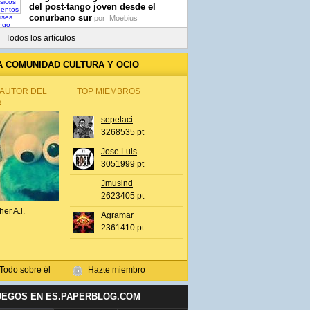
del post-tango joven desde el
conurbano sur
por
Moebius
Todos los artículos
A COMUNIDAD CULTURA Y OCIO
 AUTOR DEL
TOP MIEMBROS
A
sepelaci
3268535 pt
Jose Luis
3051999 pt
Jmusind
2623405 pt
her A.l.
Agramar
2361410 pt
Todo sobre él
Hazte miembro
UEGOS EN ES.PAPERBLOG.COM