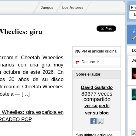
Juegos
Los Autores
heelies: gira
L
Ver el artículo original
creamin’ Cheetah Wheelies
De
Denunciar
enarios con una gira muy
n octubre de este 2026. En
Sobre el autor
 los 30 años de su disco
 Screamin’ Cheetah Wheelies
David Gallardo
89377
veces
ostela — […]
compartido
ver su perfil
 Wheelies: gira española en
ver su blog
RCADEO POP
.
Sus últimos artículos