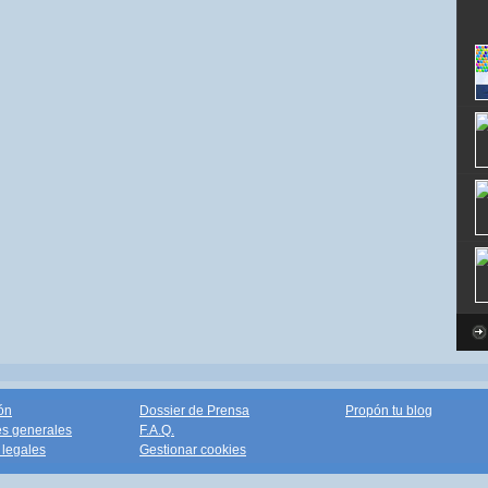
ón
Dossier de Prensa
Propón tu blog
s generales
F.A.Q.
legales
Gestionar cookies