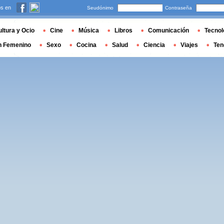
s en
Seudónimo
Contraseña
ltura y Ocio
Cine
Música
Libros
Comunicación
Tecnol
n Femenino
Sexo
Cocina
Salud
Ciencia
Viajes
Ten