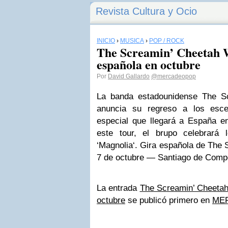
Revista Cultura y Ocio
INICIO
›
MÚSICA
›
POP / ROCK
The Screamin’ Cheetah W
española en octubre
Por
David Gallardo
@mercadeopop
La banda estadounidense The S
anuncia su regreso a los esc
especial que llegará a España e
este tour, el brupo celebrará
‘Magnolia‘. Gira española de The
7 de octubre — Santiago de Comp
La entrada
The Screamin’ Cheetah
octubre
se publicó primero en
ME