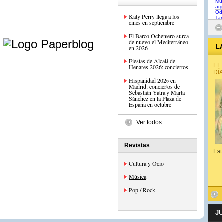
Katy Perry llega a los
cines en septiembre
e
El Barco Ochentero surca
de nuevo el Mediterráneo
L
en 2026
Fiestas de Alcalá de
EL
Henares 2026: conciertos
DÍ
Hispanidad 2026 en
Madrid: conciertos de
Sebastián Yatra y Marta
Sánchez en la Plaza de
España en octubre
Ver todos
Revistas
Est
Cultura y Ocio
Música
Pop / Rock
J