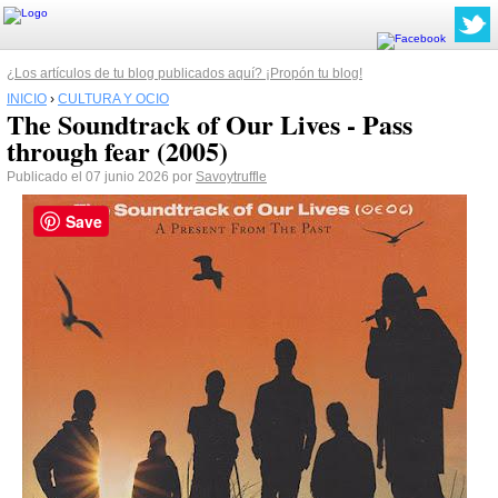
¿Los artículos de tu blog publicados aquí? ¡Propón tu blog!
INICIO
›
CULTURA Y OCIO
The Soundtrack of Our Lives - Pass
through fear (2005)
Publicado el 07 junio 2026 por
Savoytruffle
Save