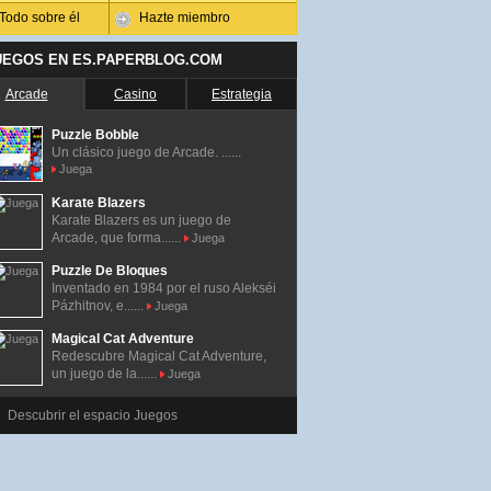
Todo sobre él
Hazte miembro
UEGOS EN ES.PAPERBLOG.COM
Arcade
Casino
Estrategia
Puzzle Bobble
Un clásico juego de Arcade. ......
Juega
Karate Blazers
Karate Blazers es un juego de
Arcade, que forma......
Juega
Puzzle De Bloques
Inventado en 1984 por el ruso Alekséi
Pázhitnov, e......
Juega
Magical Cat Adventure
Redescubre Magical Cat Adventure,
un juego de la......
Juega
Descubrir el espacio Juegos