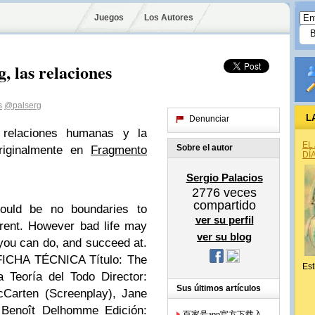
Juegos
Los Autores
, las relaciones
s
@palserg
L
Denunciar
 relaciones humanas y la
EL
Sobre el autor
riginalmente en
Fragmento
DÍ
Sergio Palacios
2776
veces
compartido
ld be no boundaries to
ver su perfil
rent. However bad life may
ver su blog
you can do, and succeed at.
. FICHA TÉCNICA Título: The
Est
 Teoría del Todo Director:
Sus últimos artículos
Carten (Screenplay), Jane
: Benoît Delhomme Edición:
百家号app官方下载入