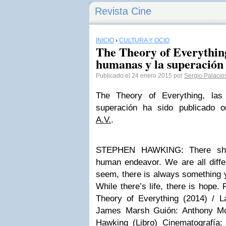
Revista Cine
INICIO
›
CULTURA Y OCIO
The Theory of Everything
humanas y la superación
Publicado el 24 enero 2015 por
Sergio Palacio
The Theory of Everything, las
superación ha sido publicado o
A.V.
.
STEPHEN HAWKING: There shou
human endeavor. We are all diffe
seem, there is always something 
While there’s life, there is hope
Theory of Everything (2014) / La
James Marsh Guión: Anthony Mc
Hawking (Libro) Cinematografía