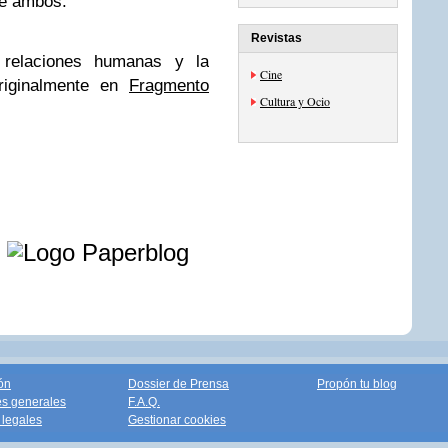
de ambos.
Revistas
 relaciones humanas y la
Cine
riginalmente en
Fragmento
Cultura y Ocio
e
ón
Dossier de Prensa
Propón tu blog
s generales
F.A.Q.
legales
Gestionar cookies