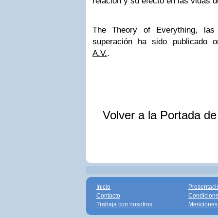
relación y su efecto en las vidas 
The Theory of Everything, las
superación ha sido publicado o
A.V.
.
Volver a la Portada d
Inicio
Presentaci
Contacto
Condicione
Trabaja con nosotros
Menciones 