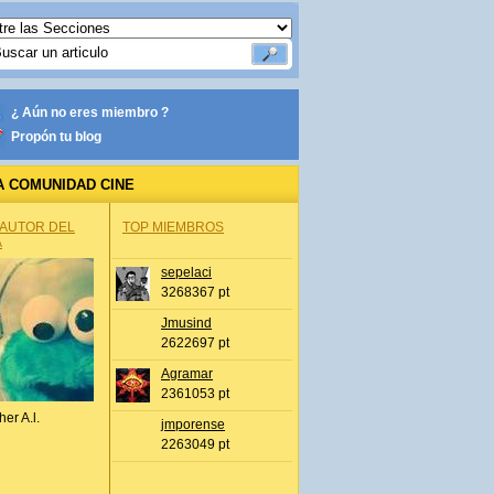
¿ Aún no eres miembro ?
Propón tu blog
A COMUNIDAD CINE
 AUTOR DEL
TOP MIEMBROS
A
sepelaci
3268367 pt
Jmusind
2622697 pt
Agramar
2361053 pt
her A.l.
jmporense
2263049 pt