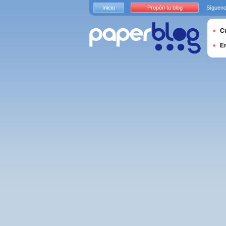
Inicio
Propón tu blog
Sígueno
Cu
E