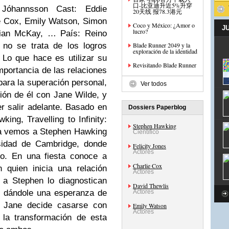
口-比亚迪升近5%升穿
Jóhannsson Cast: Eddie
20天线 报78.3港元
e Cox, Emily Watson, Simon
Coco y México: ¿Amor o
J
lucro?
tian McKay, … País: Reino
 no se trata de los logros
Blade Runner 2049 y la
exploración de la identidad
. Lo que hace es utilizar su
Revisitando Blade Runner
mportancia de las relaciones
ara la superación personal,
Ver todos
ción de él con Jane Wilde, y
r salir adelante. Basado en
Dossiers Paperblog
ing, Travelling to Infinity:
Stephen Hawking
ria vemos a Stephen Hawking
Científico
sidad de Cambridge, donde
Felicity Jones
Actores
do. En una fiesta conoce a
Charlie Cox
 quien inicia una relación
Actores
 a Stephen lo diagnostican
David Thewlis
a, dándole una esperanza de
Actores
, Jane decide casarse con
Emily Watson
Actores
 la transformación de esta