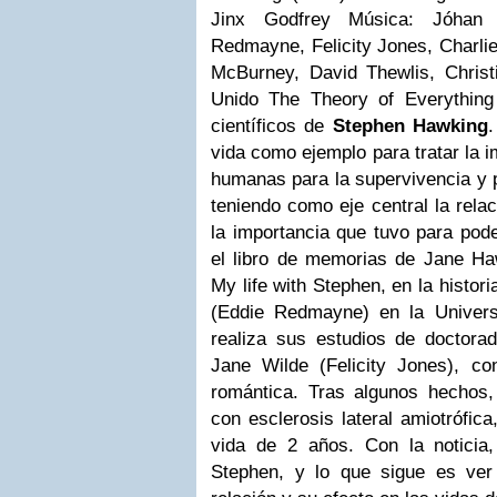
Jinx Godfrey Música: Jóhan 
Redmayne, Felicity Jones, Charli
McBurney, David Thewlis, Chris
Unido The Theory of Everything
científicos de
Stephen Hawking
vida como ejemplo para tratar la i
humanas para la supervivencia y p
teniendo como eje central la rela
la importancia que tuvo para pode
el libro de memorias de Jane Hawk
My life with Stephen, en la histo
(Eddie Redmayne) en la Univer
realiza sus estudios de doctora
Jane Wilde (Felicity Jones), con
romántica. Tras algunos hechos,
con esclerosis lateral amiotrófic
vida de 2 años. Con la noticia
Stephen, y lo que sigue es ver