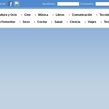
s en
Seudónimo
Contraseña
ltura y Ocio
Cine
Música
Libros
Comunicación
Tecnol
n Femenino
Sexo
Cocina
Salud
Ciencia
Viajes
Ten