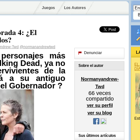
Juegos
Los Autores
rada 4: ¿El
dos?
ndrew-Twd
@normanandrewtwd
L
Denunciar
 personajes más
lking Dead, ya no
EL
Sobre el autor
rvivientes de la
DÍ
ará a su antiguo
Normanyandrew-
 el Gobernador ?
Twd
66
veces
compartido
ver su perfil
ver su blog
Est
Sus últimos artículos