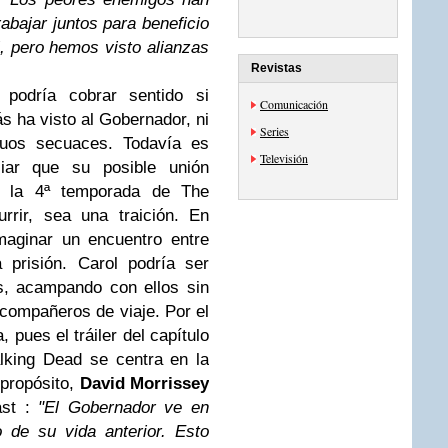
bajar juntos para beneficio
, pero hemos visto alianzas
Revistas
 podría cobrar sentido si
Comunicación
 ha visto al Gobernador, ni
Series
guos secuaces. Todavía es
Televisión
iar que su posible unión
 la 4ª temporada de The
rir, sea una traición. En
maginar un encuentro entre
 prisión. Carol podría ser
s, acampando con ellos sin
compañeros de viaje. Por el
 pues el tráiler del capítulo
lking Dead se centra en la
 propósito,
David Morrissey
ast :
"El Gobernador ve en
 de su vida anterior. Esto