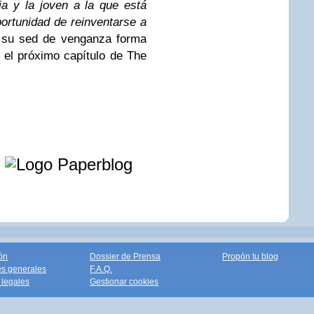
ia y la joven a la que está
ortunidad de reinventarse a
e su sed de venganza forma
 el próximo capítulo de The
e
ón
Dossier de Prensa
Propón tu blog
s generales
F.A.Q.
legales
Gestionar cookies