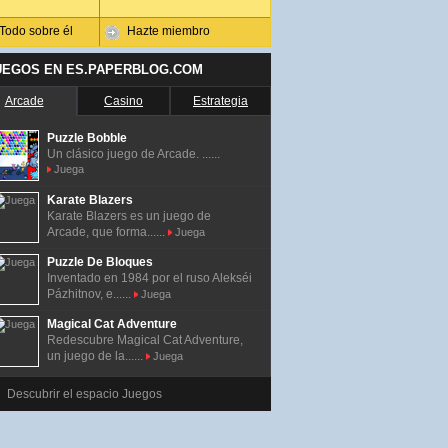
Todo sobre él
Hazte miembro
UEGOS EN ES.PAPERBLOG.COM
Arcade
Casino
Estrategia
Puzzle Bobble
Un clásico juego de Arcade. ......
Juega
Karate Blazers
Karate Blazers es un juego de
Arcade, que forma......
Juega
Puzzle De Bloques
Inventado en 1984 por el ruso Alekséi
Pázhitnov, e......
Juega
Magical Cat Adventure
Redescubre Magical Cat Adventure,
un juego de la......
Juega
Descubrir el espacio Juegos