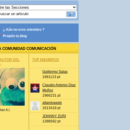
¿ Aún no eres miembro ?
Propón tu blog
A COMUNIDAD COMUNICACIÓN
 AUTOR DEL
TOP MIEMBROS
A
Guillermo Salas
1991123 pt
Claudio Antonio Diaz
Muñoz
1966231 pt
altamiraweb
1613418 pt
her A.l.
JOHNNY ZURI
1398592 pt