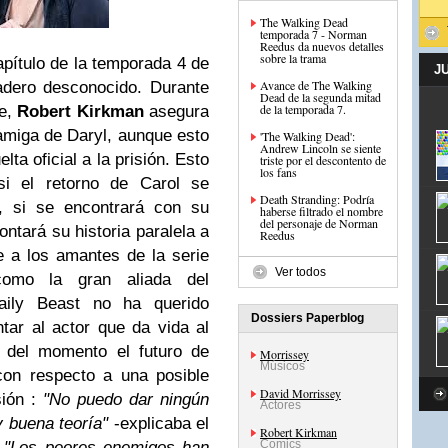
The Walking Dead
temporada 7 - Norman
Reedus da nuevos detalles
sobre la trama
capítulo de la temporada 4 de
J
Avance de The Walking
adero desconocido. Durante
Dead de la segunda mitad
de la temporada 7.
ne,
Robert Kirkman
asegura
amiga de Daryl, aunque esto
'The Walking Dead':
Andrew Lincoln se siente
lta oficial a la prisión. Esto
triste por el descontento de
los fans
 si el retorno de Carol se
Death Stranding: Podría
k, si se encontrará con su
haberse filtrado el nombre
del personaje de Norman
ontará su historia paralela a
Reedus
e a los amantes de la serie
Ver todos
omo la gran aliada del
ily Beast no ha querido
Dossiers Paperblog
tar al actor que da vida al
n del momento el futuro de
Morrissey
Músicos
on respecto a una posible
David Morrissey
sión :
"No puedo dar ningún
Actores
 buena teoría"
-explicaba el
Robert Kirkman
Comics
.
"Los peores enemigos han