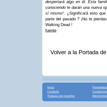
despertará algo en él. Esta famil
conociendo le darán una nueva op
sí mismo"
. ¿Significará esto qu
parte del pasado ? ¡No te pierdas
Walking Dead !
fuente
Volver a la Portada d
Inicio
Presentaci
Contacto
Condicione
Trabaja con nosotros
Menciones 