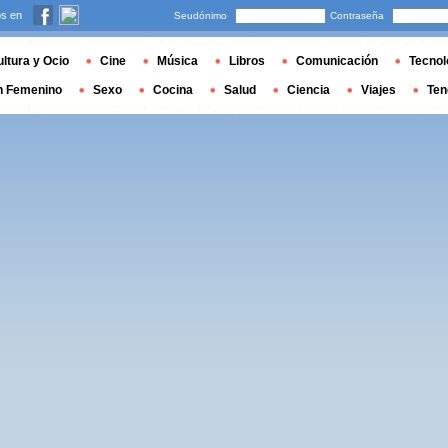
s en
Seudónimo
Contraseña
ltura y Ocio
Cine
Música
Libros
Comunicación
Tecnol
n Femenino
Sexo
Cocina
Salud
Ciencia
Viajes
Ten