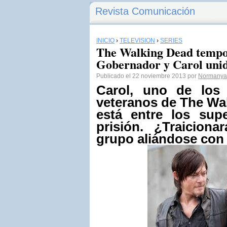
Revista Comunicación
INICIO
›
TELEVISIÓN
›
SERIES
The Walking Dead tempo
Gobernador y Carol uni
Publicado el 22 noviembre 2013 por
Normanya
Carol, uno de los
veteranos de The Wa
está entre los supe
prisión. ¿Traicion
grupo aliándose con