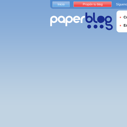
Inicio
Propón tu blog
Sígueno
Cu
E