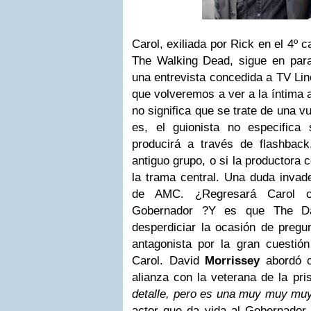
Carol, exiliada por Rick en el 4º 
The Walking Dead, sigue en par
una entrevista concedida a TV Li
que volveremos a ver a la íntima 
no significa que se trate de una vue
es, el guionista no especifica
producirá a través de flashbac
antiguo grupo, o si la productora c
la trama central. Una duda invad
de AMC. ¿Regresará Carol c
Gobernador ?Y es que The Da
desperdiciar la ocasión de pregun
antagonista por la gran cuestió
Carol. David
Morrissey
abordó c
alianza con la veterana de la pri
detalle, pero es una muy muy muy
actor que da vida al Gobernador