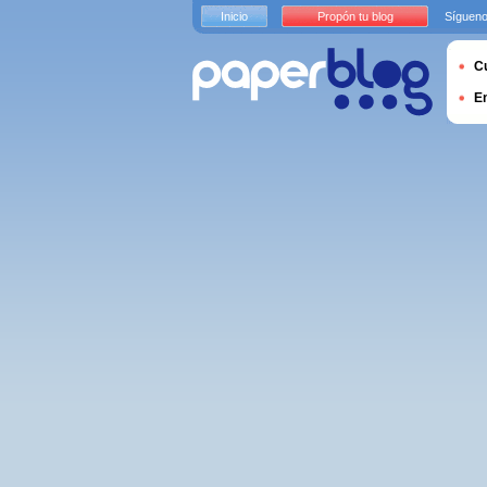
Inicio
Propón tu blog
Sígueno
Cu
E