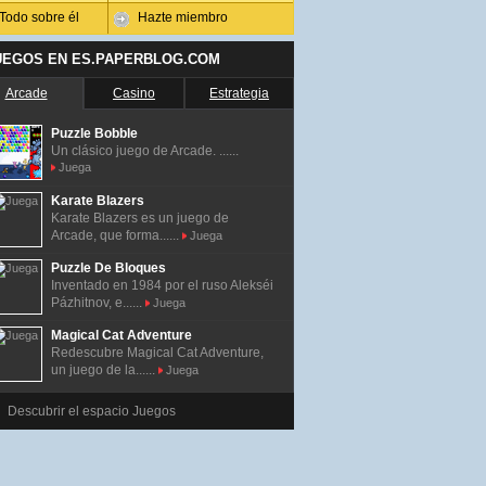
Todo sobre él
Hazte miembro
UEGOS EN ES.PAPERBLOG.COM
Arcade
Casino
Estrategia
Puzzle Bobble
Un clásico juego de Arcade. ......
Juega
Karate Blazers
Karate Blazers es un juego de
Arcade, que forma......
Juega
Puzzle De Bloques
Inventado en 1984 por el ruso Alekséi
Pázhitnov, e......
Juega
Magical Cat Adventure
Redescubre Magical Cat Adventure,
un juego de la......
Juega
Descubrir el espacio Juegos