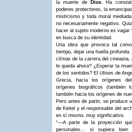
la muerte de
Dios
. Ha constat
poderes protectores, la emancipa
misticismo y toda moral mediada p
no necesariamente negativo. Quiz
hacer al sujeto moderno es vagar “
en busca de su identidad.
Una obra que provoca tal convu
tiempo, dejar una huella profunda.
clímax de la carrera del cineasta,
le queda ahora? ¿Esperar la muert
de los sentidos? El Ulises de Ange
Grecia, hacia los orígenes de
orígenes biográficos (también 
también hacia los orígenes de nues
Pero antes de partir, se produce u
de Keitel y el responsable del arc
en sí mismo, muy significativo.
“—A parte de la proyección qu
personales… si supiera bie