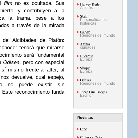
el
film
no es ocultada. Sus
Harvey Keitel
Actores
bierto, y contribuyen a la
Stalin
za la trama, pese a los
Personalidades
históricas
ados a través de la mirada
La paz
Regiones del mundo
del Alcibíades de Platón:
Atenas
conocer tendrá que mirarse
ciudades
ocimiento será fundamental
Bucarest
Europa
la
Odisea
, pero con especial
Skopje
sí mismo frente al alter, al
Europa
 nos devuelve, cual espejo,
Odessa
Regiones del mundo
o no puede existir sin
. Este reconocimiento funda
Jorge Luis Borges
Escritor
Revistas
Cine
Cultura y Ocio