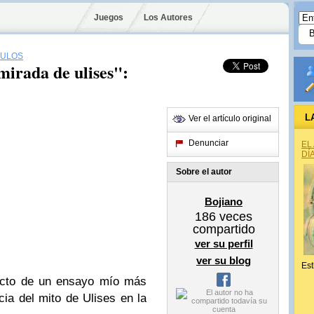
Juegos
Los Autores
OULOS
mirada de ulises":
L
Ver el artículo original
Denunciar
EL
DÍ
Sobre el autor
Bojiano
186
veces
compartido
ver su perfil
ver su blog
Est
racto de un ensayo mío más
cia del mito de Ulises en la