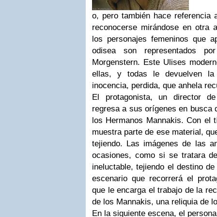
o, pero también hace referencia 
reconocerse mirándose en otra 
los personajes femeninos que a
odisea son representados po
Morgenstern. Este Ulises moderno
ellas, y todas le devuelven l
inocencia, perdida, que anhela rec
El protagonista, un director d
regresa a sus orígenes en busca d
los Hermanos Mannakis. Con el tí
muestra parte de ese material, qu
tejiendo. Las imágenes de las a
ocasiones, como si se tratara de
ineluctable, tejiendo el destino d
escenario que recorrerá el prota
que le encarga el trabajo de la re
de los Mannakis, una reliquia de lo
En la siguiente escena, el person