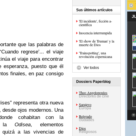
Sus últimos artículos
J
'El incidente', ficción a-
científica
Inocencia interrumpida
'El show de Truman' y la
ortante que las palabras de
muerte de Dios
Cuando regrese’... el viaje
'Trainspotting', una
revolución copernicana
inúa el viaje para encont
rar
e esperanza, puesto que él
Ver todos
os finales, en paz consigo
Dossiers Paperblog
Theo Angelopoulos
Directores de cine
ises” representa otra nueva
Sarajevo
Europa
o, desde ojos modernos. Una
Belgrado
e donde cohabitan con la
ciudades
 a la
Odisea
, elementos
Dios
, quizá a las vivencias de
Religiosos