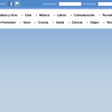
s en
Seudónimo
Contraseña
ltura y Ocio
Cine
Música
Libros
Comunicación
Tecnol
n Femenino
Sexo
Cocina
Salud
Ciencia
Viajes
Ten