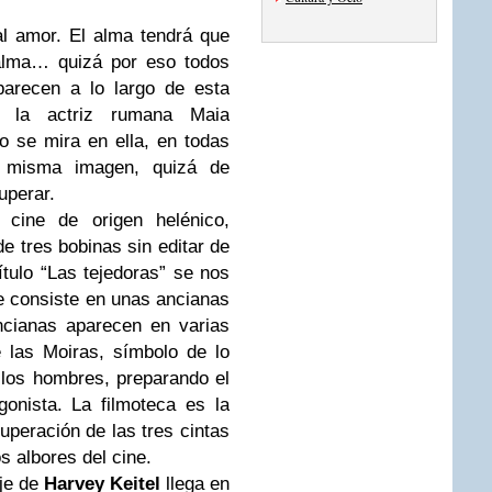
al amor. El alma tendrá que
alma… quizá por eso todos
parecen a lo largo de esta
r la actriz rumana Maia
 se mira en ella, en todas
a misma imagen, quizá de
uperar.
e cine de origen helénico,
e tres bobinas sin editar de
tulo “Las tejedoras” se nos
e consiste en unas ancianas
ncianas aparecen en varias
 las Moiras, símbolo de lo
e los hombres, preparando el
gonista. La filmoteca es la
cuperación de las tres cintas
s albores del cine.
aje de
Harvey Keitel
llega en