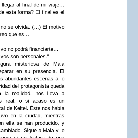
llegar al final de mi viaje…
 esta forma? El final es el
no se olvida. (…) El motivo
 creo que es…
ivo no podrá financiarte…
ivos son personales.”
igura misteriosa de Maia
eparar en su presencia. El
as abundantes escenas a lo
ividad del protagonista queda
n la realidad, nos lleva a
es real, o si acaso es un
al de Keitel. Éste nos había
uvo en la ciudad, mientras
n ella se han producido, y
cambiado. Sigue a Maia y le
 como si se tratara de una