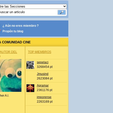
¿ Aún no eres miembro ?
Propón tu blog
A COMUNIDAD CINE
 AUTOR DEL
TOP MIEMBROS
A
sepelaci
3268454 pt
Jmusind
2623084 pt
Agramar
2361176 pt
her A.l.
jmporense
2263169 pt