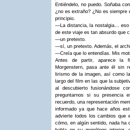
Entiéndelo, no puedo. Soñaba con 
¿no es extraño? ¿No es siempre de
principio.
—La distancia, la nostalgia… eso 
de este viaje es tan absurdo que
—un pretexto.
—sí, un pretexto. Además, el arch
—Creía que lo entendías. Mis mot
Antes de partir, aparece la f
Morgenstern, pasa ante él sin r
lirismo de la imagen, así como l
largo del film en las que la subjet
al descubierto fusionándose co
preguntarnos si su presencia 
recuerdo, una representación ment
informado ya que hace años est
advierte todos los cambios que e
cómo, en algún sentido, nada ha 
habla en su monólogo interior,