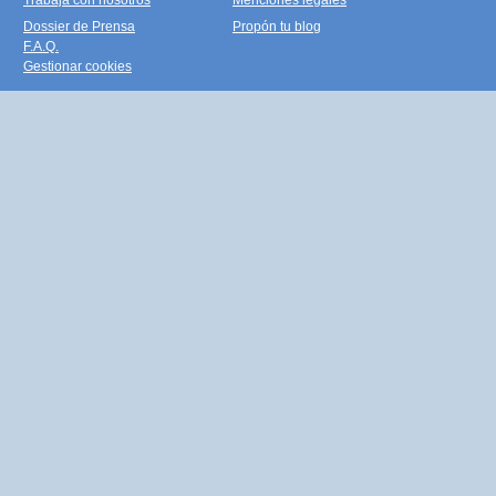
Trabaja con nosotros
Menciones legales
Dossier de Prensa
Propón tu blog
F.A.Q.
Gestionar cookies