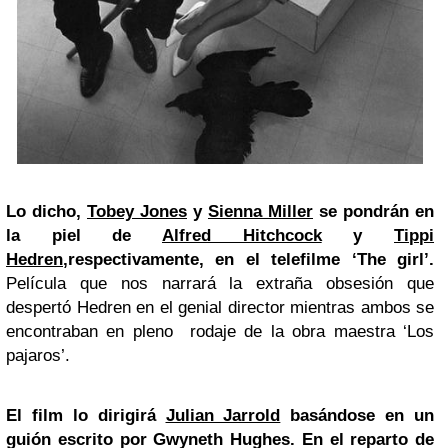
Lo dicho,
Tobey Jones
y
Sienna Miller
se pondrán en
la piel de
Alfred Hitchcock
y
Tippi
Hedren
,respectivamente, en el telefilme ‘The girl’.
Película que nos narrará la extraña obsesión que
despertó Hedren en el genial director mientras ambos se
encontraban en pleno rodaje de la obra maestra ‘Los
pajaros’.
El film lo dirigirá
Julian Jarrold
basándose en un
guión escrito por Gwyneth Hughes. En el reparto de