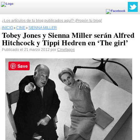
¿Los artículos de tu blog publicados aquí? ¡Propón tu blog!
INICIO
›
CINE
›
SIENNA MILLER
Tobey Jones y Sienna Miller serán Alfred
Hitchcock y Tippi Hedren en ‘The girl’
Publicado el 21 marzo 2012 por
Cinefagos
Save