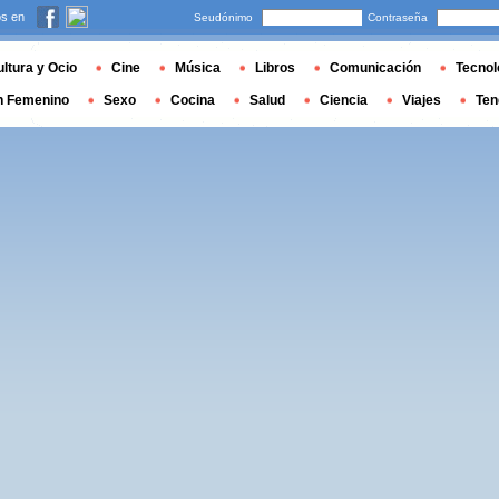
s en
Seudónimo
Contraseña
ltura y Ocio
Cine
Música
Libros
Comunicación
Tecnol
n Femenino
Sexo
Cocina
Salud
Ciencia
Viajes
Ten