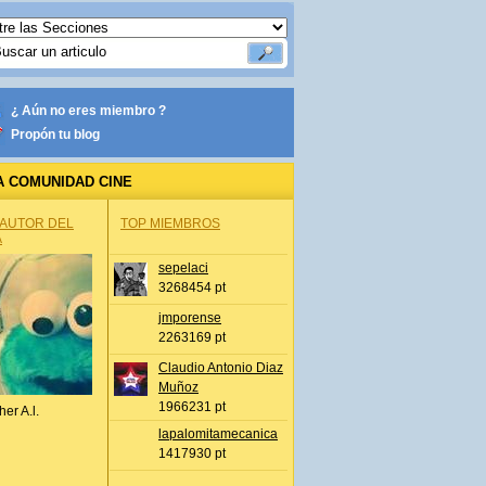
¿ Aún no eres miembro ?
Propón tu blog
A COMUNIDAD CINE
 AUTOR DEL
TOP MIEMBROS
A
sepelaci
3268454 pt
jmporense
2263169 pt
Claudio Antonio Diaz
Muñoz
1966231 pt
her A.l.
lapalomitamecanica
1417930 pt