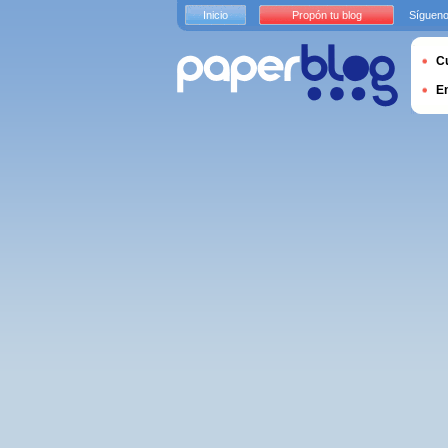
Inicio
Propón tu blog
Sígueno
Cu
E