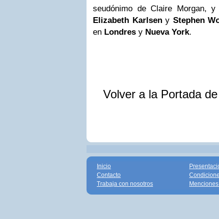
seudónimo de Claire Morgan, y 
Elizabeth Karlsen
y
Stephen Wo
en
Londres
y
Nueva York
.
Volver a la Portada d
Inicio
Presentaci
Contacto
Condicione
Trabaja con nosotros
Menciones 