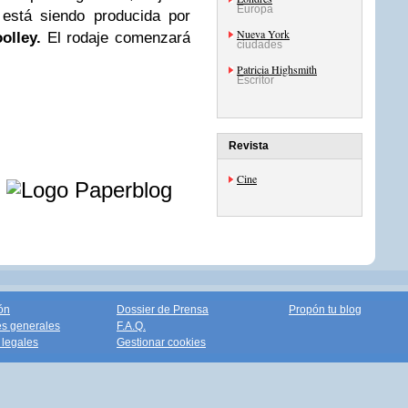
Europa
está siendo producida por
Nueva York
olley.
El rodaje comenzará
ciudades
Patricia Highsmith
Escritor
Revista
e
Cine
ón
Dossier de Prensa
Propón tu blog
s generales
F.A.Q.
legales
Gestionar cookies