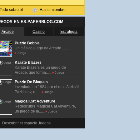
Todo sobre él
Hazte miembro
UEGOS EN ES.PAPERBLOG.COM
Arcade
Casino
Estrategia
Puzzle Bobble
Un clásico juego de Arcade. ......
Juega
Karate Blazers
Karate Blazers es un juego de
Arcade, que forma......
Juega
Puzzle De Bloques
Inventado en 1984 por el ruso Alekséi
Pázhitnov, e......
Juega
Magical Cat Adventure
Redescubre Magical Cat Adventure,
un juego de la......
Juega
Descubrir el espacio Juegos