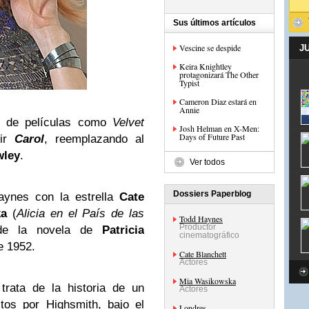
Sus últimos artículos
Vescine se despide
J
Keira Knightley
protagonizará The Other
Typist
Cameron Diaz estará en
Annie
ás de películas como
Velvet
Josh Helman en X-Men:
Days of Future Past
gir
Carol
, reemplazando al
wley
.
Ver todos
Dossiers Paperblog
aynes con la estrella
Cate
ka
(
Alicia en el País de las
Todd Haynes
Productor
 de la novela de
Patricia
cinematográfico
e 1952.
Cate Blanchett
Actores
Mia Wasikowska
 trata de la historia de un
Actores
tos por Highsmith, bajo el
Londres