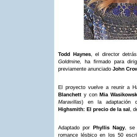
Todd Haynes
, el director detr
Goldmine,
ha firmado para diri
previamente anunciado
John Cro
El proyecto vuelve a reunir a H
Blanchett
y con
Mia Wasikows
Maravillas
) en la adaptación
Highsmith: El precio de la sal
, d
Adaptado por
Phyllis Nagy
, se
romance lésbico en los 50 escri