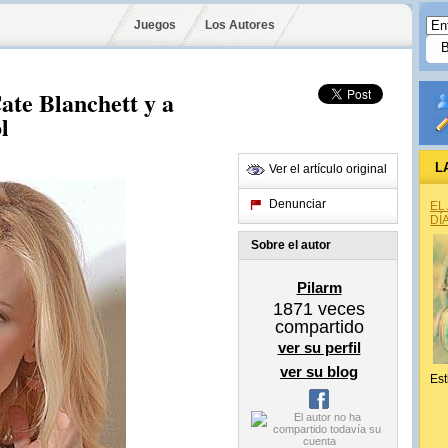
Juegos
Los Autores
ate Blanchett y a
l
L
Ver el artículo original
Denunciar
EL
DÍ
Sobre el autor
Pilarm
1871
veces
compartido
ver su perfil
ver su blog
Est