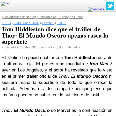
¿Los artículos de tu blog publicados aquí? ¡Propón tu blog!
INICIO
›
CULTURA Y OCIO
›
CÓMICS
›
THOR
Tom Hiddleston dice que el tráiler de
Thor: El Mundo Oscuro apenas rasca la
superficie
Publicado el 25 abril 2013 por
The Leff
@Esp_Marvelita
ET Online ha podido hablar con
Tom Hiddleston
durante
la alfombra roja del pre-estreno mundial de
Iron Man
3
ayer en Los Angeles, y el actor ha revelado que lo visto
en el primer tráiler oficial de
Thor: El Mundo Oscuro
ni
siquiera araña la superficie de todo lo que ofrece la
película. Además, el actor comparte por qué piensa que
los fans pueden no haber tenido suficiente de
Loki
.
Thor: El Mundo Oscuro
de Marvel es la continuación en