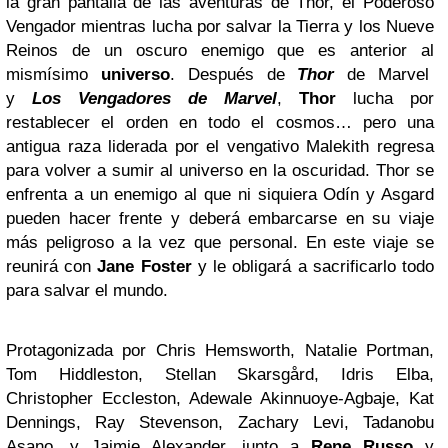
la gran pantalla de las aventuras de Thor, el Poderoso
Vengador mientras lucha por salvar la Tierra y los Nueve
Reinos de un oscuro enemigo que es anterior al
mismísimo
universo
. Después de
Thor
de Marvel
y
Los Vengadores de Marvel
,
Thor
lucha por
restablecer el orden en todo el cosmos… pero una
antigua raza liderada por el vengativo Malekith regresa
para volver a sumir al universo en la oscuridad. Thor se
enfrenta a un enemigo al que ni siquiera Odín y Asgard
pueden hacer frente y deberá embarcarse en su viaje
más peligroso a la vez que personal. En este viaje se
reunirá con
Jane Foster
y le obligará a sacrificarlo todo
para salvar el mundo.
Protagonizada por Chris Hemsworth, Natalie Portman,
Tom Hiddleston, Stellan Skarsgård, Idris Elba,
Christopher Eccleston, Adewale Akinnuoye-Agbaje, Kat
Dennings, Ray Stevenson, Zachary Levi, Tadanobu
Asano, y Jaimie Alexander, junto a
Rene Russo
y