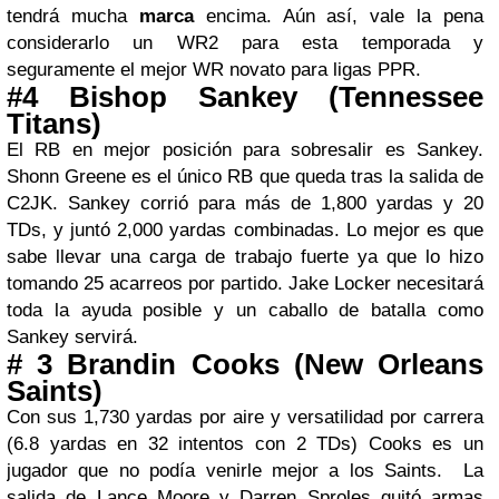
tendrá mucha
marca
encima. Aún así, vale la pena
considerarlo un WR2 para esta temporada y
seguramente el mejor WR novato para ligas PPR.
#4 Bishop Sankey (Tennessee
Titans)
El RB en mejor posición para sobresalir es Sankey.
Shonn Greene es el único RB que queda tras la salida de
C2JK. Sankey corrió para más de 1,800 yardas y 20
TDs, y juntó 2,000 yardas combinadas. Lo mejor es que
sabe llevar una carga de trabajo fuerte ya que lo hizo
tomando 25 acarreos por partido. Jake Locker necesitará
toda la ayuda posible y un caballo de batalla como
Sankey servirá.
# 3 Brandin Cooks (New Orleans
Saints)
Con sus 1,730 yardas por aire y versatilidad por carrera
(6.8 yardas en 32 intentos con 2 TDs) Cooks es un
jugador que no podía venirle mejor a los Saints. La
salida de Lance Moore y Darren Sproles quitó armas