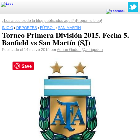
¿Los artículos de tu blog publicados aquí? ¡Propón tu blog!
INICIO
›
DEPORTES
›
FÚTBOL
›
SAN MARTÍN
Torneo Primera División 2015. Fecha 5.
Banfield vs San Martín (SJ)
Publicado el 14 marzo 2015 por
Adrian Gudon
@adrigudon
Save