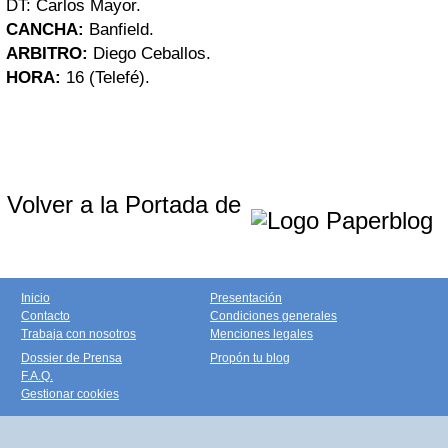
DT: Carlos Mayor.
CANCHA:
Banfield.
ARBITRO:
Diego Ceballos.
HORA:
16 (Telefé).
Volver a la Portada de
Inicio
Presentación
Contacto
Condiciones generales
Trabaja con nosotros
Menciones legales
Dossier de Prensa
Propón tu blog
F.A.Q.
Gestionar cookies